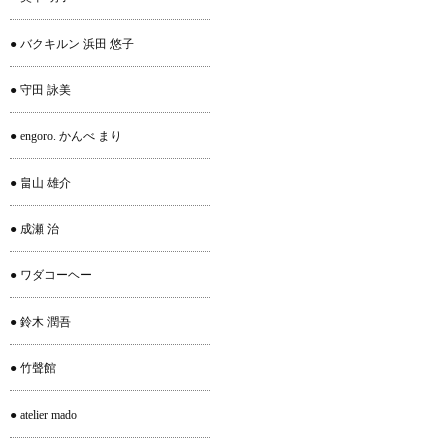
● バクキルン 浜田 悠子
● 守田 詠美
● engoro. かんべ まり
● 畠山 雄介
● 成瀬 治
● ワダコーヘー
● 鈴木 潤吾
● 竹聲館
● atelier mado