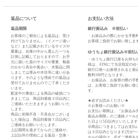
返品について
お支払い方法
返品期限
銀行振込み ※前払い
お客様のご都合による返品は、受け
・お振込みの際にかかる手数
付けておりません。（イメージ違い
お客様ご負担でお願い致しま
など）また記載されているサイズや
重量は、在庫の中から選んだ一つを
ゆうちょ銀行振込み※前払
計測し記載しておりますので、お手
・ゆうちょ銀行口座をお持ち
元に届いた器のサイズや重量、釉薬
様は、ATMにて当店指定のゆ
のかかり具合や風合い、木製品に関
銀行口座へお振替されると振
しましては厚みや木目等に違いがあ
数料100円となります。
ります。そのような理由での返品は
・お振込み、お振替の際の手
受付ておりませんのでご了承くださ
は、お客様ご負担でお願い致
いませ。
す。
配送中の事故による商品の破損につ
きましては、商品到着後３日以内に
★必ずお読みください★
ご連絡いただきますようお願いいた
※お客様へのお願い※
します。
お支払い期限は、『お振込み
商品に初期不良・不具合がございま
振込み期限』のご連絡メール
した場合は、商品到着後７日以内に
た日より5日以内といたします
ご連絡をお願いいたします。
示商品につきましてはお支払
上記期間を過ぎてからのご連絡や、
は３日以内となります)万が一
上記以外の理由による返品・交換・
セルの場合は、必ずご連絡を