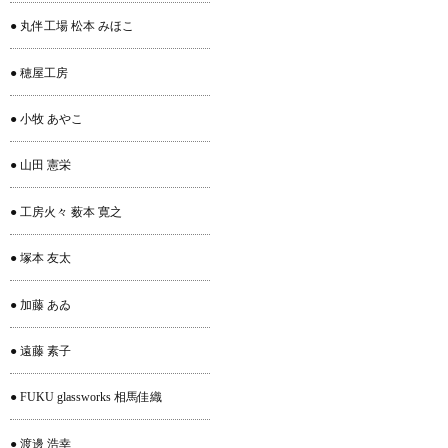
● 丸伴工場 松本 みほこ
● 穂屋工房
● 小牧 あやこ
● 山田 憲栄
● 工房火々 薮本 寛之
● 塚本 友太
● 加藤 あゐ
● 遠藤 素子
● FUKU glassworks 相馬佳織
● 渡邊 浩幸