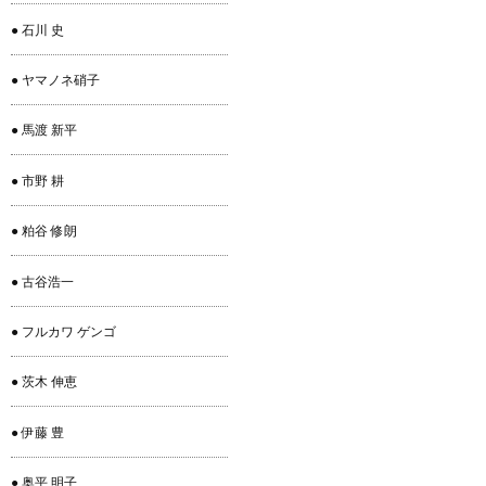
● 石川 史
● ヤマノネ硝子
● 馬渡 新平
● 市野 耕
● 粕谷 修朗
● 古谷浩一
● フルカワ ゲンゴ
● 茨木 伸恵
● 伊藤 豊
● 奥平 明子