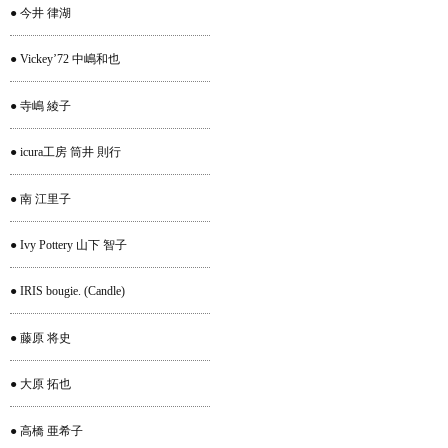
● 今井 律湖
● Vickey’72 中嶋和也
● 寺嶋 綾子
● icura工房 筒井 則行
● 南 江里子
● Ivy Pottery 山下 智子
● IRIS bougie. (Candle)
● 藤原 将史
● 大原 拓也
● 高橋 亜希子