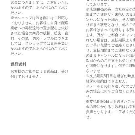
返金につきましては、ご対応いたし
しております。
かねますので、あらかじめご了承く
※店舗併売の為、当社指定の
ださい。
限までご連絡なく未払いのま
※当ショップは置き配にはご対応し
ンセルになった場合、その期
ておりません。お客様ご自身で配送
り置きの状態となり、他のご
業者への再配達時の置き配をご依頼
お客様はすべてお断りする形
された場合の商品の破損、紛失、盗
ます。万が一ご都合でキャン
難、その他一切のトラブルにつきま
れたい場合は、支払期限より
しては、当ショップでは責任を負い
だけ早い段階でご連絡くださ
かねますのでおあらかじめご了承く
せ。支払期限までご連絡なく
ださい。
のままキャンセルになった場
次回からのご注文をお受けす
返品送料
が困難になります。何卒ご理
さいませ。
お客様のご都合による返品は、受け
※支払期限5日目を過ぎた時
付けておりません。
確保の確約はできません。
※メールとの行き違いでのご
みの場合は何卒ご容赦くださ
せ。
※支払期限5日目を過ぎたご
金の際にかかる手数料はお客
負担となります。ご了承くだ
せ。