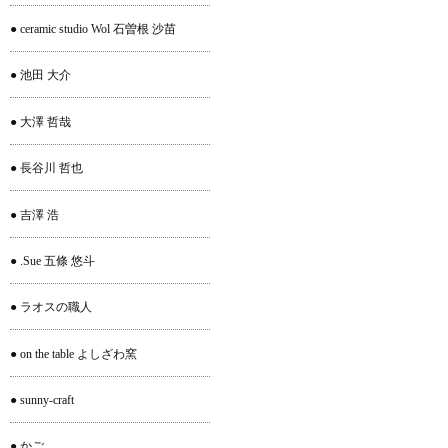
● ceramic studio Wol 石曽根 沙苗
● 池田 大介
● 大澤 哲哉
● 長谷川 哲也
● 吉澤 浩
● .Sue 五條 悠斗
● ラオスの職人
● on the table よしざわ窯
● sunny-craft
● かご