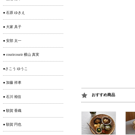
● 石原 ゆきえ
● 大家 具子
● 安部 太一
● courircourir 横山 真実
●さこう ゆうこ
● 加藤 祥孝
おすすめ商品
● 石川 裕信
● 額賀 香織
● 額賀 円也