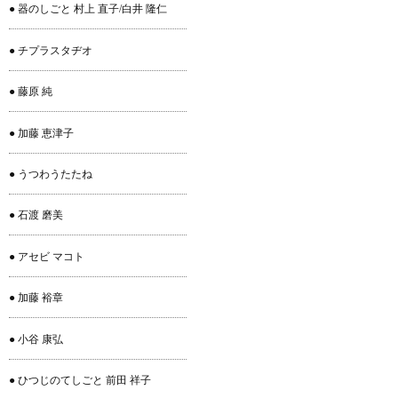
● 器のしごと 村上 直子/白井 隆仁
● チプラスタヂオ
● 藤原 純
● 加藤 恵津子
● うつわうたたね
● 石渡 磨美
● アセビ マコト
● 加藤 裕章
● 小谷 康弘
● ひつじのてしごと 前田 祥子