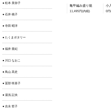
● 松本 美弥子
亀甲編み盛り籠
11,495円(内税)
0円
● 石井 桃子
● 寺田 昭洋
● たくまポタリー
● 福井 亜紀
● 川口 なおこ
● 鳥山 高史
● 冨部 咲喜子
● 湯浅 記央
● 吉永 哲子