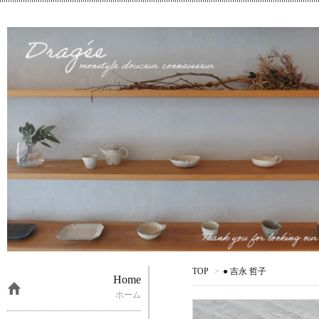
TOP
>
● 吉永 哲子
Home
ホーム