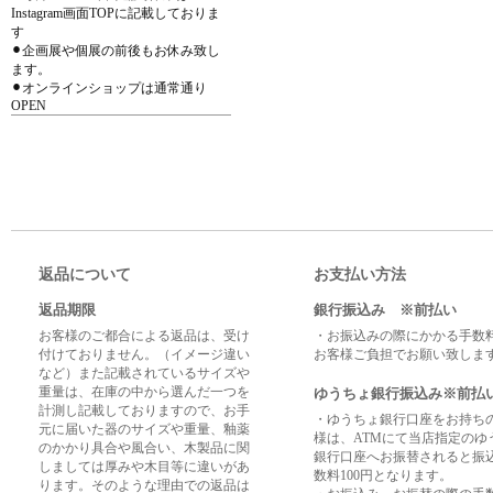
Instagram画面TOPに記載しておりま
す
⚫︎企画展や個展の前後もお休み致し
ます。
⚫︎オンラインショップは通常通り
OPEN
返品について
お支払い方法
返品期限
銀行振込み ※前払い
お客様のご都合による返品は、受け
・お振込みの際にかかる手数
付けておりません。（イメージ違い
お客様ご負担でお願い致しま
など）また記載されているサイズや
重量は、在庫の中から選んだ一つを
ゆうちょ銀行振込み※前払
計測し記載しておりますので、お手
・ゆうちょ銀行口座をお持ち
元に届いた器のサイズや重量、釉薬
様は、ATMにて当店指定のゆ
のかかり具合や風合い、木製品に関
銀行口座へお振替されると振
しましては厚みや木目等に違いがあ
数料100円となります。
ります。そのような理由での返品は