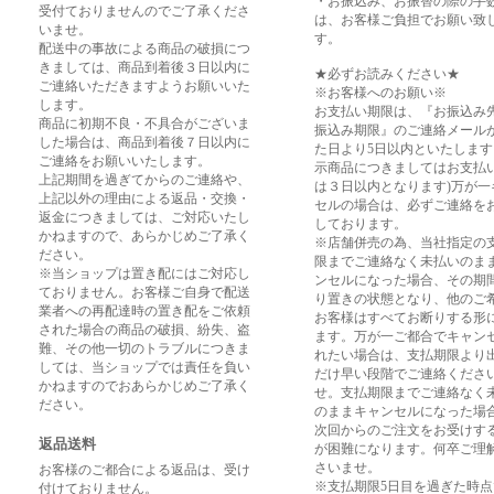
・お振込み、お振替の際の手
受付ておりませんのでご了承くださ
は、お客様ご負担でお願い致
いませ。
す。
配送中の事故による商品の破損につ
きましては、商品到着後３日以内に
★必ずお読みください★
ご連絡いただきますようお願いいた
※お客様へのお願い※
します。
お支払い期限は、『お振込み
商品に初期不良・不具合がございま
振込み期限』のご連絡メール
した場合は、商品到着後７日以内に
た日より5日以内といたします
ご連絡をお願いいたします。
示商品につきましてはお支払
上記期間を過ぎてからのご連絡や、
は３日以内となります)万が一
上記以外の理由による返品・交換・
セルの場合は、必ずご連絡を
返金につきましては、ご対応いたし
しております。
かねますので、あらかじめご了承く
※店舗併売の為、当社指定の
ださい。
限までご連絡なく未払いのま
※当ショップは置き配にはご対応し
ンセルになった場合、その期
ておりません。お客様ご自身で配送
り置きの状態となり、他のご
業者への再配達時の置き配をご依頼
お客様はすべてお断りする形
された場合の商品の破損、紛失、盗
ます。万が一ご都合でキャン
難、その他一切のトラブルにつきま
れたい場合は、支払期限より
しては、当ショップでは責任を負い
だけ早い段階でご連絡くださ
かねますのでおあらかじめご了承く
せ。支払期限までご連絡なく
ださい。
のままキャンセルになった場
次回からのご注文をお受けす
返品送料
が困難になります。何卒ご理
さいませ。
お客様のご都合による返品は、受け
※支払期限5日目を過ぎた時
付けておりません。