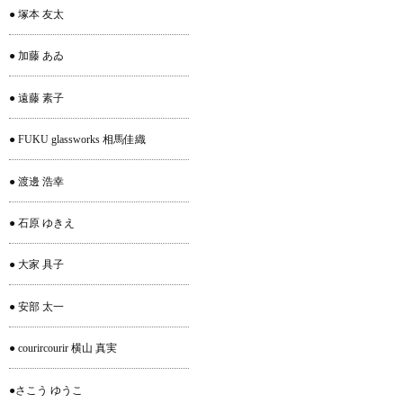
● 塚本 友太
● 加藤 あゐ
● 遠藤 素子
● FUKU glassworks 相馬佳織
● 渡邊 浩幸
● 石原 ゆきえ
● 大家 具子
● 安部 太一
● courircourir 横山 真実
●さこう ゆうこ