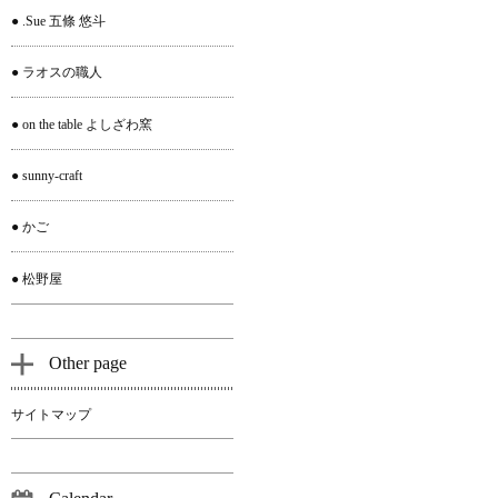
● .Sue 五條 悠斗
● ラオスの職人
● on the table よしざわ窯
● sunny-craft
● かご
● 松野屋
Other page
サイトマップ