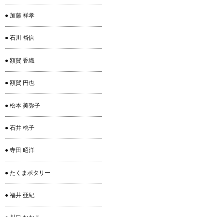
● 加藤 祥孝
● 石川 裕信
● 額賀 香織
● 額賀 円也
● 松本 美弥子
● 石井 桃子
● 寺田 昭洋
● たくまポタリー
● 福井 亜紀