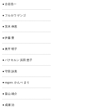
● 古谷浩一
● フルカワ ゲンゴ
● 茨木 伸恵
● 伊藤 豊
● 奥平 明子
● バクキルン 浜田 悠子
● 守田 詠美
● engoro. かんべ まり
● 畠山 雄介
● 成瀬 治