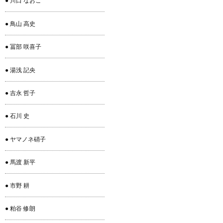
● 川口 なおこ
● 鳥山 高史
● 冨部 咲喜子
● 湯浅 記央
● 吉永 哲子
● 石川 史
● ヤマノネ硝子
● 馬渡 新平
● 市野 耕
● 粕谷 修朗