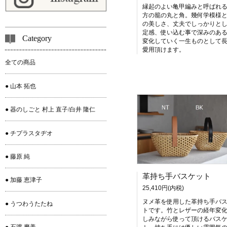
縁起のよい亀甲編みと呼ばれ
方の籠の丸と角。幾何学模様
の美しさ、丈夫でしっかりと
定感、使い込む事で深みのあ
Category
変化していく一生ものとして
愛用頂けます。
全ての商品
● 山本 拓也
● 器のしごと 村上 直子/白井 隆仁
● チプラスタヂオ
● 藤原 純
革持ち手バスケット
● 加藤 恵津子
25,410円(内税)
ヌメ革を使用した革持ち手バ
● うつわうたたね
トです。竹とレザーの経年変
しみながら使って頂けるバス