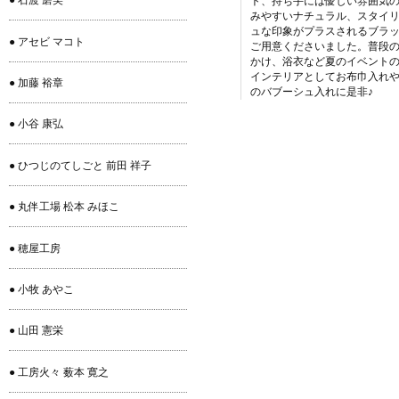
● 石渡 磨美
ト、持ち手には優しい雰囲気
みやすいナチュラル、スタイ
ュな印象がプラスされるブラ
● アセビ マコト
ご用意くださいました。普段
かけ、浴衣など夏のイベント
インテリアとしてお布巾入れ
● 加藤 裕章
のバブーシュ入れに是非♪
● 小谷 康弘
● ひつじのてしごと 前田 祥子
● 丸伴工場 松本 みほこ
● 穂屋工房
● 小牧 あやこ
● 山田 憲栄
● 工房火々 薮本 寛之