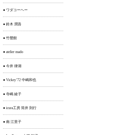
● ワダコーヘー
● 鈴木 潤吾
● 竹聲館
● atelier mado
● 今井 律湖
● Vickey’72 中嶋和也
● 寺嶋 綾子
● icura工房 筒井 則行
● 南 江里子