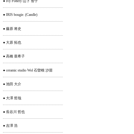
● Ivy Pottery 山下 智子
● IRIS bougie. (Candle)
● 藤原 将史
● 大原 拓也
● 高橋 亜希子
● ceramic studio Wol 石曽根 沙苗
● 池田 大介
● 大澤 哲哉
● 長谷川 哲也
● 吉澤 浩