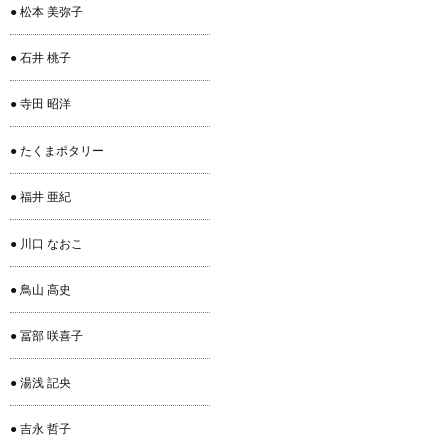
● 松本 美弥子
● 石井 桃子
● 寺田 昭洋
● たくまポタリー
● 福井 亜紀
● 川口 なおこ
● 鳥山 高史
● 冨部 咲喜子
● 湯浅 記央
● 吉永 哲子