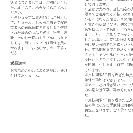
返金につきましては、ご対応いたし
しております。
かねますので、あらかじめご了承く
※店舗併売の為、当社指定の
ださい。
限までご連絡なく未払いのま
※当ショップは置き配にはご対応し
ンセルになった場合、その期
ておりません。お客様ご自身で配送
り置きの状態となり、他のご
業者への再配達時の置き配をご依頼
お客様はすべてお断りする形
された場合の商品の破損、紛失、盗
ます。万が一ご都合でキャン
難、その他一切のトラブルにつきま
れたい場合は、支払期限より
しては、当ショップでは責任を負い
だけ早い段階でご連絡くださ
かねますのでおあらかじめご了承く
せ。支払期限までご連絡なく
ださい。
のままキャンセルになった場
次回からのご注文をお受けす
返品送料
が困難になります。何卒ご理
さいませ。
お客様のご都合による返品は、受け
※支払期限5日目を過ぎた時
付けておりません。
確保の確約はできません。
※メールとの行き違いでのご
みの場合は何卒ご容赦くださ
せ。
※支払期限5日目を過ぎたご
金の際にかかる手数料はお客
負担となります。ご了承くだ
せ。