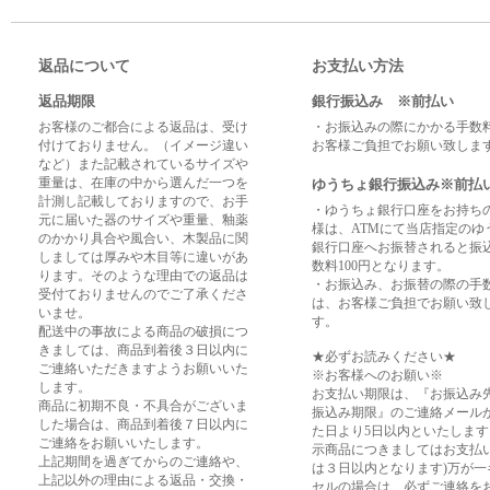
返品について
お支払い方法
返品期限
銀行振込み ※前払い
お客様のご都合による返品は、受け
・お振込みの際にかかる手数
付けておりません。（イメージ違い
お客様ご負担でお願い致しま
など）また記載されているサイズや
重量は、在庫の中から選んだ一つを
ゆうちょ銀行振込み※前払
計測し記載しておりますので、お手
・ゆうちょ銀行口座をお持ち
元に届いた器のサイズや重量、釉薬
様は、ATMにて当店指定のゆ
のかかり具合や風合い、木製品に関
銀行口座へお振替されると振
しましては厚みや木目等に違いがあ
数料100円となります。
ります。そのような理由での返品は
・お振込み、お振替の際の手
受付ておりませんのでご了承くださ
は、お客様ご負担でお願い致
いませ。
す。
配送中の事故による商品の破損につ
きましては、商品到着後３日以内に
★必ずお読みください★
ご連絡いただきますようお願いいた
※お客様へのお願い※
します。
お支払い期限は、『お振込み
商品に初期不良・不具合がございま
振込み期限』のご連絡メール
した場合は、商品到着後７日以内に
た日より5日以内といたします
ご連絡をお願いいたします。
示商品につきましてはお支払
上記期間を過ぎてからのご連絡や、
は３日以内となります)万が一
上記以外の理由による返品・交換・
セルの場合は、必ずご連絡を