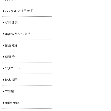
● バクキルン 浜田 悠子
● 守田 詠美
● engoro. かんべ まり
● 畠山 雄介
● 成瀬 治
● ワダコーヘー
● 鈴木 潤吾
● 竹聲館
● atelier mado