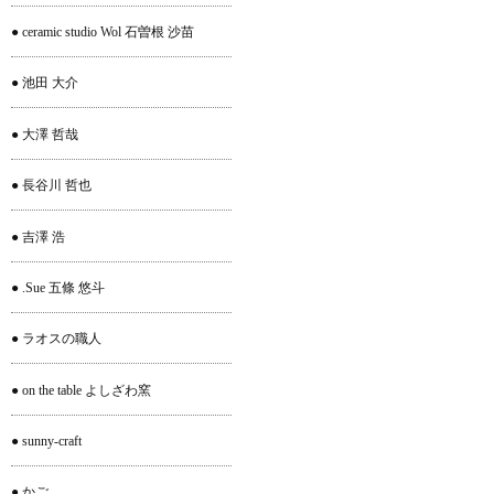
● ceramic studio Wol 石曽根 沙苗
● 池田 大介
● 大澤 哲哉
● 長谷川 哲也
● 吉澤 浩
● .Sue 五條 悠斗
● ラオスの職人
● on the table よしざわ窯
● sunny-craft
● かご