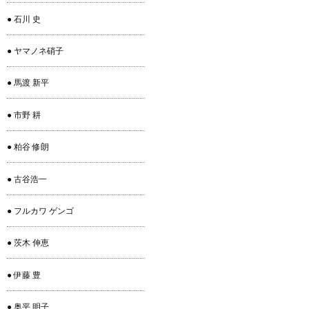
● 石川 史
● ヤマノネ硝子
● 馬渡 新平
● 市野 耕
● 粕谷 修朗
● 古谷浩一
● フルカワ ゲンゴ
● 茨木 伸恵
● 伊藤 豊
● 奥平 明子