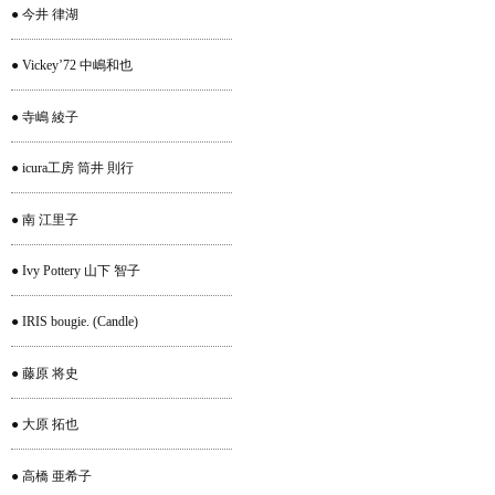
● 今井 律湖
● Vickey’72 中嶋和也
● 寺嶋 綾子
● icura工房 筒井 則行
● 南 江里子
● Ivy Pottery 山下 智子
● IRIS bougie. (Candle)
● 藤原 将史
● 大原 拓也
● 高橋 亜希子