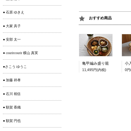
● 石原 ゆきえ
おすすめ商品
● 大家 具子
● 安部 太一
● courircourir 横山 真実
亀甲編み盛り籠
●さこう ゆうこ
11,495円(内税)
0円
● 加藤 祥孝
● 石川 裕信
● 額賀 香織
● 額賀 円也