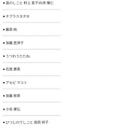
● 器のしごと 村上 直子/白井 隆仁
● チプラスタヂオ
● 藤原 純
● 加藤 恵津子
● うつわうたたね
● 石渡 磨美
● アセビ マコト
● 加藤 裕章
● 小谷 康弘
● ひつじのてしごと 前田 祥子