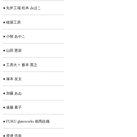
● 丸伴工場 松本 みほこ
● 穂屋工房
● 小牧 あやこ
● 山田 憲栄
● 工房火々 薮本 寛之
● 塚本 友太
● 加藤 あゐ
● 遠藤 素子
● FUKU glassworks 相馬佳織
● 渡邊 浩幸