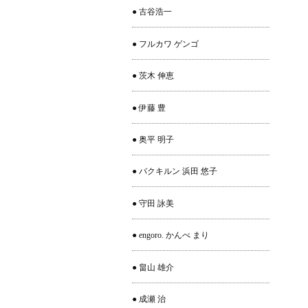
● 古谷浩一
● フルカワ ゲンゴ
● 茨木 伸恵
● 伊藤 豊
● 奥平 明子
● バクキルン 浜田 悠子
● 守田 詠美
● engoro. かんべ まり
● 畠山 雄介
● 成瀬 治