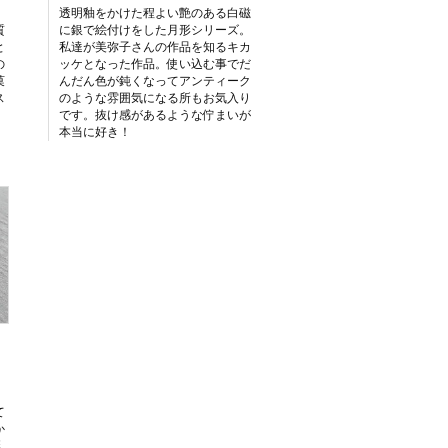
。
透明釉をかけた程よい艶のある白磁
質
に銀で絵付けをした月形シリーズ。
と
私達が美弥子さんの作品を知るキカ
の
ッケとなった作品。使い込む事でだ
菓
んだん色が鈍くなってアンティーク
ス
のような雰囲気になる所もお気入り
です。抜け感があるような佇まいが
本当に好き！
て
か
彩