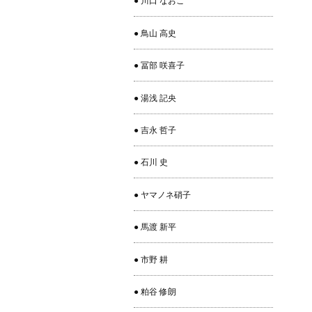
● 川口 なおこ
● 鳥山 高史
● 冨部 咲喜子
● 湯浅 記央
● 吉永 哲子
● 石川 史
● ヤマノネ硝子
● 馬渡 新平
● 市野 耕
● 粕谷 修朗