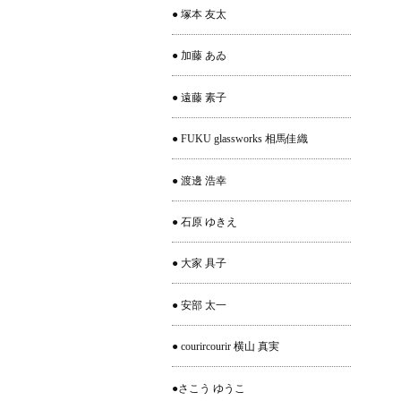
● 塚本 友太
● 加藤 あゐ
● 遠藤 素子
● FUKU glassworks 相馬佳織
● 渡邊 浩幸
● 石原 ゆきえ
● 大家 具子
● 安部 太一
● courircourir 横山 真実
●さこう ゆうこ