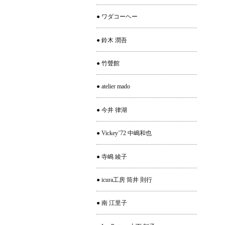
● ワダコーヘー
● 鈴木 潤吾
● 竹聲館
● atelier mado
● 今井 律湖
● Vickey’72 中嶋和也
● 寺嶋 綾子
● icura工房 筒井 則行
● 南 江里子