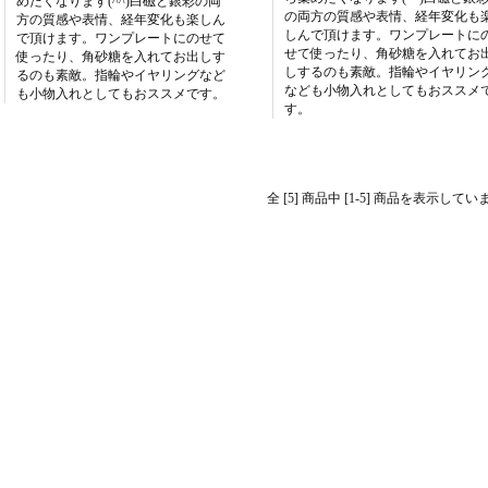
めたくなります(^^)白磁と銀彩の両
の両方の質感や表情、経年変化も
方の質感や表情、経年変化も楽しん
しんで頂けます。ワンプレートに
で頂けます。ワンプレートにのせて
せて使ったり、角砂糖を入れてお
使ったり、角砂糖を入れてお出しす
しするのも素敵。指輪やイヤリン
るのも素敵。指輪やイヤリングなど
なども小物入れとしてもおススメ
も小物入れとしてもおススメです。
す。
全 [5] 商品中 [1-5] 商品を表示してい