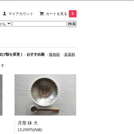
マイアカウント
カートを見る
0
 並び順を変更 ]
-
おすすめ順
-
価格順
-
新着順
ます
月形 鉢 大
13,200円(内税)