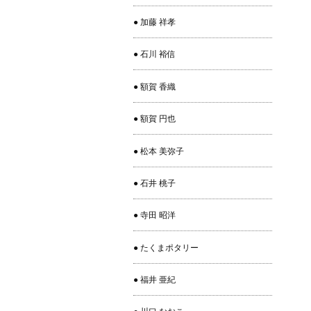
● 加藤 祥孝
● 石川 裕信
● 額賀 香織
● 額賀 円也
● 松本 美弥子
● 石井 桃子
● 寺田 昭洋
● たくまポタリー
● 福井 亜紀