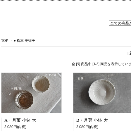
TOP
>
● 松本 美弥子
[
全 [5] 商品中 [1-5] 商品を表示してい
A・月菓 小鉢 大
B・月菓 小鉢 大
3,080円(内税)
3,080円(内税)