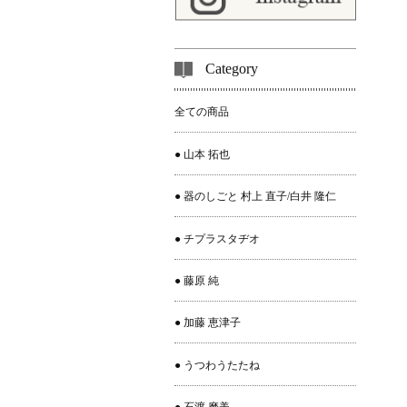
Category
全ての商品
● 山本 拓也
● 器のしごと 村上 直子/白井 隆仁
● チプラスタヂオ
● 藤原 純
● 加藤 恵津子
● うつわうたたね