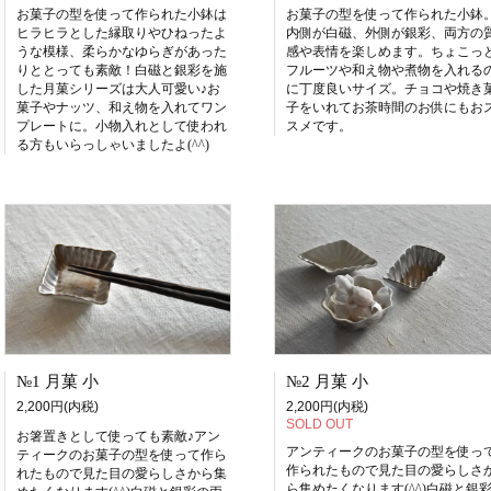
お菓子の型を使って作られた小鉢は
お菓子の型を使って作られた小鉢
ヒラヒラとした縁取りやひねったよ
内側が白磁、外側が銀彩、両方の
うな模様、柔らかなゆらぎがあった
感や表情を楽しめます。ちょこっ
りととっても素敵！白磁と銀彩を施
フルーツや和え物や煮物を入れる
した月菓シリーズは大人可愛い♪お
に丁度良いサイズ。チョコや焼き
菓子やナッツ、和え物を入れてワン
子をいれてお茶時間のお供にもお
プレートに。小物入れとして使われ
スメです。
る方もいらっしゃいましたよ(^^)
№1 月菓 小
№2 月菓 小
2,200円(内税)
2,200円(内税)
SOLD OUT
お箸置きとして使っても素敵♪アン
アンティークのお菓子の型を使っ
ティークのお菓子の型を使って作ら
作られたもので見た目の愛らしさ
れたもので見た目の愛らしさから集
ら集めたくなります(^^)白磁と銀