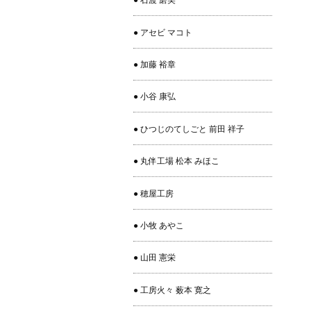
● 石渡 磨美
● アセビ マコト
● 加藤 裕章
● 小谷 康弘
● ひつじのてしごと 前田 祥子
● 丸伴工場 松本 みほこ
● 穂屋工房
● 小牧 あやこ
● 山田 憲栄
● 工房火々 薮本 寛之