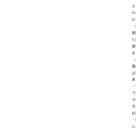
さ
の
か
・
測
た
違
ま
・
撮
は
承
・
て
そ
大
お
・
に