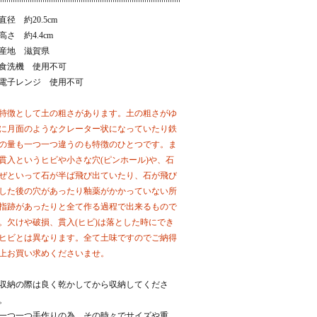
直径 約20.5cm
高さ 約4.4cm
産地 滋賀県
食洗機 使用不可
電子レンジ 使用不可
特徴として土の粗さがあります。土の粗さがゆ
に月面のようなクレーター状になっていたり鉄
の量も一つ一つ違うのも特徴のひとつです。ま
貫入というヒビや小さな穴(ピンホール)や、石
ぜといって石が半ば飛び出ていたり、石が飛び
した後の穴があったり釉薬がかかっていない所
指跡があったりと全て作る過程で出来るもので
。欠けや破損、貫入(ヒビ)は落とした時にでき
ヒビとは異なります。全て土味ですのでご納得
上お買い求めくださいませ。
収納の際は良く乾かしてから収納してくださ
。
一つ一つ手作りの為、その時々でサイズや重