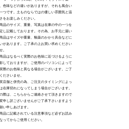
、色味などの違いがありますが、それも風合い
一つです。土ものならではの優しい雰囲気と温
さをお楽しみください。
商品のサイズ、重量、写真は在庫の中の一つを
定し記載しております。その為、お手元に届い
商品はサイズや重量、釉薬のかかり具合などに
いがあります。ご了承の上お買い求めください
せ。
商品はなるべく実際のお色味に近づけるように
影しておりますが、ご使用のパソコンによって
実際のお色味と異なる場合がございます。ご了
くださいませ。
実店舗と併売の為、ご注文のタイミングによっ
は在庫切れになってしまう場合がございます。
の際は、こちらからご連絡させて頂きますので
変申し訳ございませんがご了承下さいますよう
願い申しあげます。
商品に記載されている注意事項など必ずお読み
なってからご使用ください。