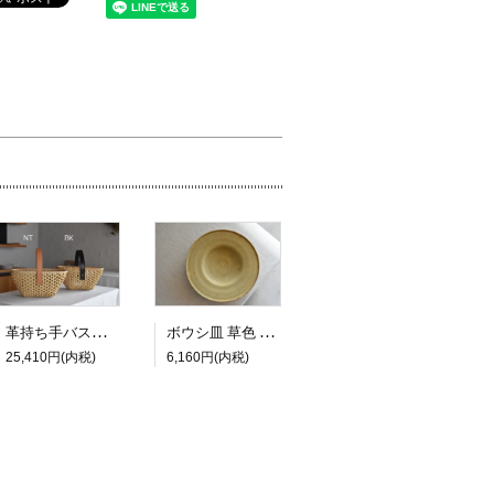
ボウシ皿 草色 φ23.5cm
革持ち手バスケット
6,160円(内税)
25,410円(内税)