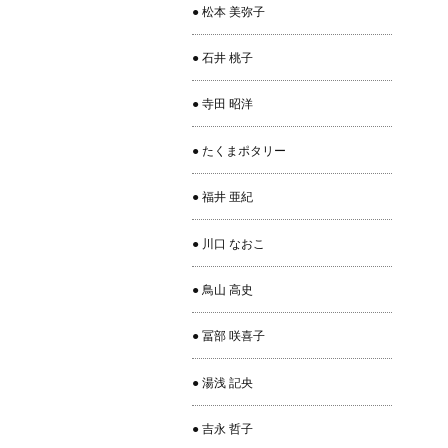
● 松本 美弥子
● 石井 桃子
● 寺田 昭洋
● たくまポタリー
● 福井 亜紀
● 川口 なおこ
● 鳥山 高史
● 冨部 咲喜子
● 湯浅 記央
● 吉永 哲子