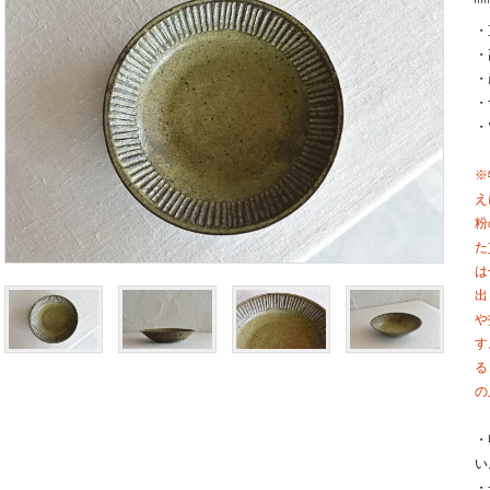
・
・
・
・
・
※
え
粉
た
は
出
や
す
る
の
・
い
・