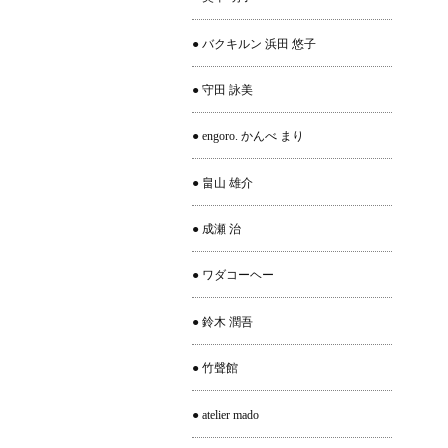
● バクキルン 浜田 悠子
● 守田 詠美
● engoro. かんべ まり
● 畠山 雄介
● 成瀬 治
● ワダコーヘー
● 鈴木 潤吾
● 竹聲館
● atelier mado