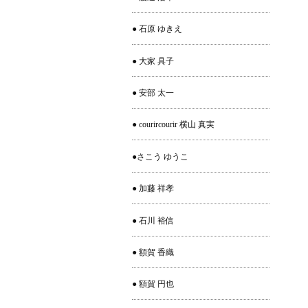
● 石原 ゆきえ
● 大家 具子
● 安部 太一
● courircourir 横山 真実
●さこう ゆうこ
● 加藤 祥孝
● 石川 裕信
● 額賀 香織
● 額賀 円也