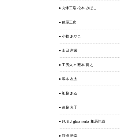
● 丸伴工場 松本 みほこ
● 穂屋工房
● 小牧 あやこ
● 山田 憲栄
● 工房火々 薮本 寛之
● 塚本 友太
● 加藤 あゐ
● 遠藤 素子
● FUKU glassworks 相馬佳織
● 渡邊 浩幸