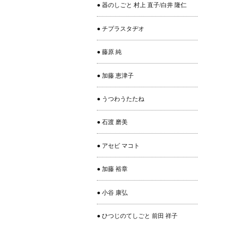
● 器のしごと 村上 直子/白井 隆仁
● チプラスタヂオ
● 藤原 純
● 加藤 恵津子
● うつわうたたね
● 石渡 磨美
● アセビ マコト
● 加藤 裕章
● 小谷 康弘
● ひつじのてしごと 前田 祥子