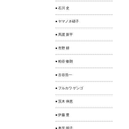
● 石川 史
● ヤマノネ硝子
● 馬渡 新平
● 市野 耕
● 粕谷 修朗
● 古谷浩一
● フルカワ ゲンゴ
● 茨木 伸恵
● 伊藤 豊
● 奥平 明子