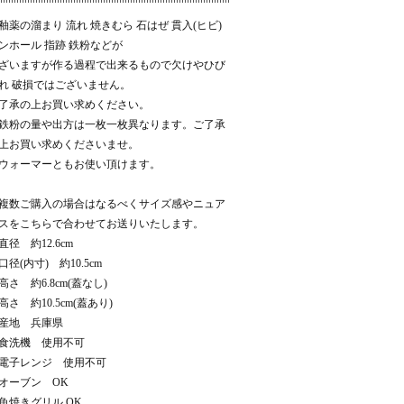
釉薬の溜まり 流れ 焼きむら 石はぜ 貫入(ヒビ)
ンホール 指跡 鉄粉などが
ざいますが作る過程で出来るもので欠けやひび
れ 破損ではございません。
了承の上お買い求めください。
鉄粉の量や出方は一枚一枚異なります。ご了承
上お買い求めくださいませ。
ウォーマーともお使い頂けます。
複数ご購入の場合はなるべくサイズ感やニュア
スをこちらで合わせてお送りいたします。
直径 約12.6cm
口径(内寸) 約10.5cm
高さ 約6.8cm(蓋なし)
高さ 約10.5cm(蓋あり)
産地 兵庫県
食洗機 使用不可
電子レンジ 使用不可
オーブン OK
魚焼きグリル OK