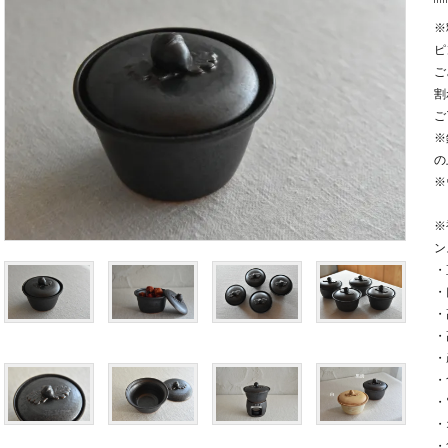
※
ピ
ご
割
ご
※
の
※
※
ン
・
・
・
・
・
・
・
・
・