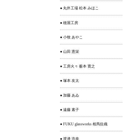
● 丸伴工場 松本 みほこ
● 穂屋工房
● 小牧 あやこ
● 山田 憲栄
● 工房火々 薮本 寛之
● 塚本 友太
● 加藤 あゐ
● 遠藤 素子
● FUKU glassworks 相馬佳織
● 渡邊 浩幸