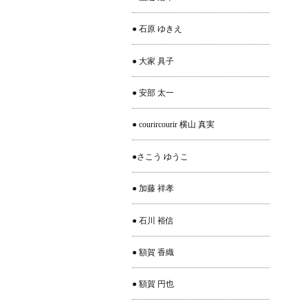
● 石原 ゆきえ
● 大家 具子
● 安部 太一
● courircourir 横山 真実
●さこう ゆうこ
● 加藤 祥孝
● 石川 裕信
● 額賀 香織
● 額賀 円也