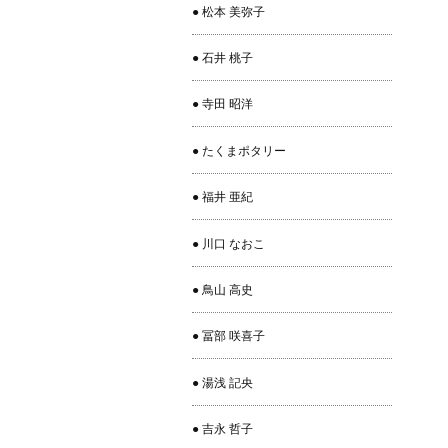
● 松本 美弥子
● 石井 桃子
● 寺田 昭洋
● たくまポタリー
● 福井 亜紀
● 川口 なおこ
● 鳥山 高史
● 冨部 咲喜子
● 湯浅 記央
● 吉永 哲子