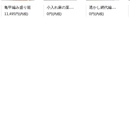
小入れ麻の葉編み盛り籠
透かし網代編み盛り籠
亀甲編み盛り籠
11,495円(内税)
0円(内税)
0円(内税)