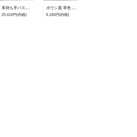
ボウシ皿 草色 φ23.5cm
革持ち手バスケット
6,160円(内税)
25,410円(内税)