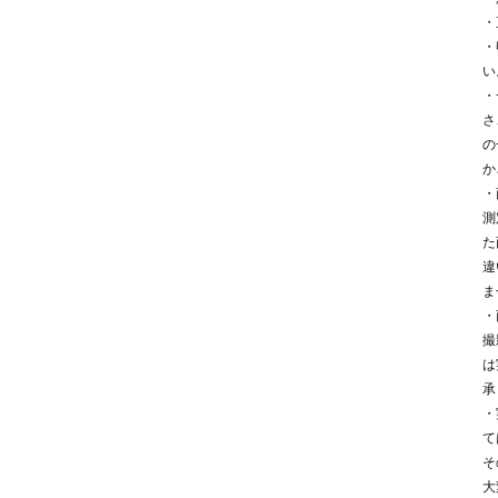
・
・
い
・
さ
の
か
・
測
た
違
ま
・
撮
は
承
・
て
そ
大