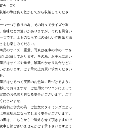
直火 OK
収納の際は良く乾かしてから収納してくださ
。
一つ一つ手作りの為、その時々でサイズや重
、色味などの違いがありますが、それも風合い
一つです。土ものならではの優しい雰囲気と温
さをお楽しみください。
商品のサイズ、重量、写真は在庫の中の一つを
定し記載しております。その為、お手元に届い
商品はサイズや重量、釉薬のかかり具合などに
いがあります。ご了承の上お買い求めください
せ。
商品はなるべく実際のお色味に近づけるように
影しておりますが、ご使用のパソコンによって
実際のお色味と異なる場合がございます。ご了
くださいませ。
実店舗と併売の為、ご注文のタイミングによっ
は在庫切れになってしまう場合がございます。
の際は、こちらからご連絡させて頂きますので
変申し訳ございませんがご了承下さいますよう