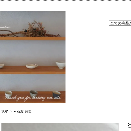
TOP
>
● 石渡 磨美