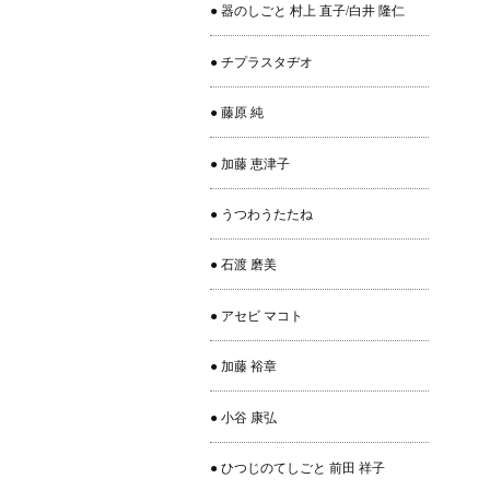
● 器のしごと 村上 直子/白井 隆仁
● チプラスタヂオ
● 藤原 純
● 加藤 恵津子
● うつわうたたね
● 石渡 磨美
● アセビ マコト
● 加藤 裕章
● 小谷 康弘
● ひつじのてしごと 前田 祥子