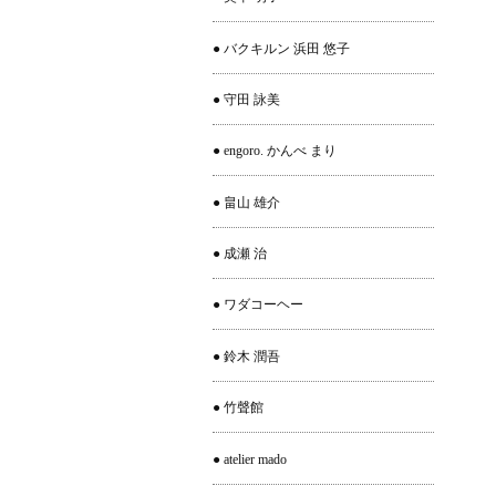
● バクキルン 浜田 悠子
● 守田 詠美
● engoro. かんべ まり
● 畠山 雄介
● 成瀬 治
● ワダコーヘー
● 鈴木 潤吾
● 竹聲館
● atelier mado