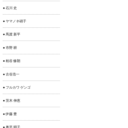
● 石川 史
● ヤマノネ硝子
● 馬渡 新平
● 市野 耕
● 粕谷 修朗
● 古谷浩一
● フルカワ ゲンゴ
● 茨木 伸恵
● 伊藤 豊
● 奥平 明子