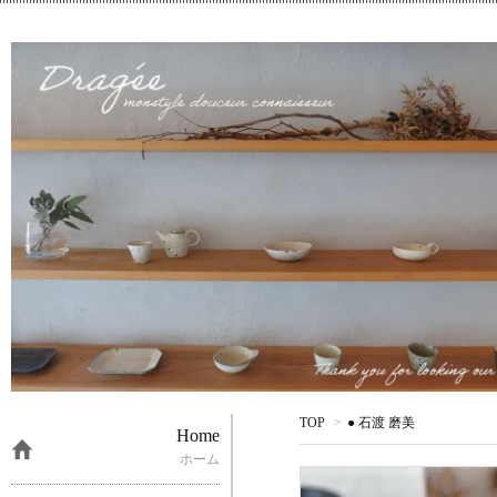
TOP
>
● 石渡 磨美
Home
ホーム