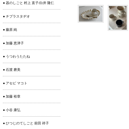
● 器のしごと 村上 直子/白井 隆仁
● チプラスタヂオ
● 藤原 純
● 加藤 恵津子
● うつわうたたね
● 石渡 磨美
● アセビ マコト
● 加藤 裕章
● 小谷 康弘
● ひつじのてしごと 前田 祥子