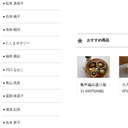
● 松本 美弥子
● 石井 桃子
● 寺田 昭洋
おすすめ商品
● たくまポタリー
● 福井 亜紀
● 川口 なおこ
● 鳥山 高史
亀甲編み盛り籠
11,495円(内税)
0円
● 冨部 咲喜子
● 湯浅 記央
● 吉永 哲子