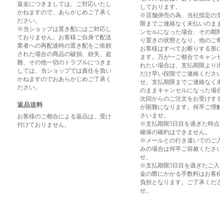
返金につきましては、ご対応いたし
しております。
かねますので、あらかじめご了承く
※店舗併売の為、当社指定の
ださい。
限までご連絡なく未払いのま
※当ショップは置き配にはご対応し
ンセルになった場合、その期
ておりません。お客様ご自身で配送
り置きの状態となり、他のご
業者への再配達時の置き配をご依頼
お客様はすべてお断りする形
された場合の商品の破損、紛失、盗
ます。万が一ご都合でキャン
難、その他一切のトラブルにつきま
れたい場合は、支払期限より
しては、当ショップでは責任を負い
だけ早い段階でご連絡くださ
かねますのでおあらかじめご了承く
せ。支払期限までご連絡なく
ださい。
のままキャンセルになった場
次回からのご注文をお受けす
返品送料
が困難になります。何卒ご理
さいませ。
お客様のご都合による返品は、受け
※支払期限5日目を過ぎた時
付けておりません。
確保の確約はできません。
※メールとの行き違いでのご
みの場合は何卒ご容赦くださ
せ。
※支払期限5日目を過ぎたご
金の際にかかる手数料はお客
負担となります。ご了承くだ
せ。