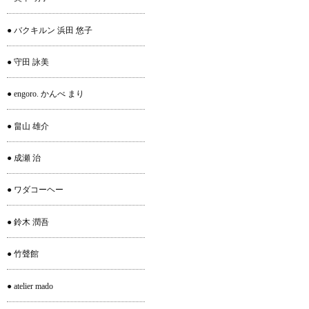
● バクキルン 浜田 悠子
● 守田 詠美
● engoro. かんべ まり
● 畠山 雄介
● 成瀬 治
● ワダコーヘー
● 鈴木 潤吾
● 竹聲館
● atelier mado