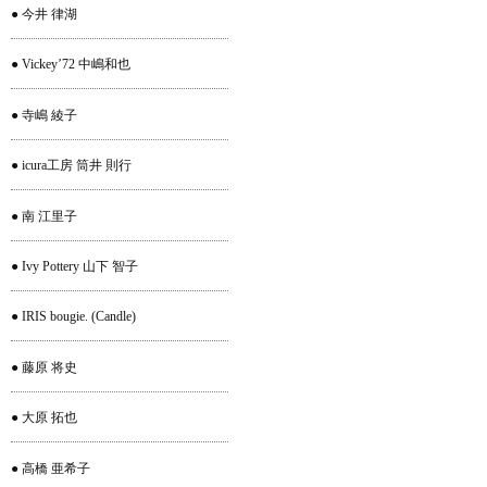
● 今井 律湖
● Vickey’72 中嶋和也
● 寺嶋 綾子
● icura工房 筒井 則行
● 南 江里子
● Ivy Pottery 山下 智子
● IRIS bougie. (Candle)
● 藤原 将史
● 大原 拓也
● 高橋 亜希子