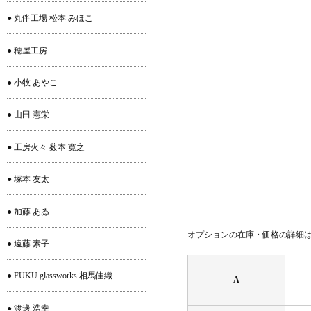
● 丸伴工場 松本 みほこ
● 穂屋工房
● 小牧 あやこ
● 山田 憲栄
● 工房火々 薮本 寛之
● 塚本 友太
● 加藤 あゐ
オプションの在庫・価格の詳細
● 遠藤 素子
● FUKU glassworks 相馬佳織
A
● 渡邊 浩幸