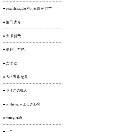
● ceramic studio Wol 石曽根 沙苗
● 池田 大介
● 大澤 哲哉
● 長谷川 哲也
● 吉澤 浩
● .Sue 五條 悠斗
● ラオスの職人
● on the table よしざわ窯
● sunny-craft
● かご