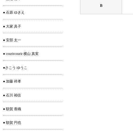
B
● 石原 ゆきえ
● 大家 具子
● 安部 太一
● courircourir 横山 真実
●さこう ゆうこ
● 加藤 祥孝
● 石川 裕信
● 額賀 香織
● 額賀 円也