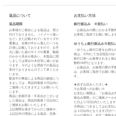
返品について
お支払い方法
返品期限
銀行振込み ※前払い
お客様のご都合による返品は、受け
・お振込みの際にかかる手数
付けておりません。（イメージ違い
お客様ご負担でお願い致しま
など）また記載されているサイズや
重量は、在庫の中から選んだ一つを
ゆうちょ銀行振込み※前払
計測し記載しておりますので、お手
・ゆうちょ銀行口座をお持ち
元に届いた器のサイズや重量、釉薬
様は、ATMにて当店指定のゆ
のかかり具合や風合い、木製品に関
銀行口座へお振替されると振
しましては厚みや木目等に違いがあ
数料100円となります。
ります。そのような理由での返品は
・お振込み、お振替の際の手
受付ておりませんのでご了承くださ
は、お客様ご負担でお願い致
いませ。
す。
配送中の事故による商品の破損につ
きましては、商品到着後３日以内に
★必ずお読みください★
ご連絡いただきますようお願いいた
※お客様へのお願い※
します。
お支払い期限は、『お振込み
商品に初期不良・不具合がございま
振込み期限』のご連絡メール
した場合は、商品到着後７日以内に
た日より5日以内といたします
ご連絡をお願いいたします。
示商品につきましてはお支払
上記期間を過ぎてからのご連絡や、
は３日以内となります)万が一
上記以外の理由による返品・交換・
セルの場合は、必ずご連絡を