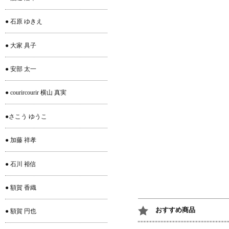
● 石原 ゆきえ
● 大家 具子
● 安部 太一
● courircourir 横山 真実
●さこう ゆうこ
● 加藤 祥孝
● 石川 裕信
● 額賀 香織
おすすめ商品
● 額賀 円也