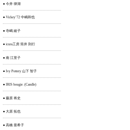
● 今井 律湖
● Vickey’72 中嶋和也
● 寺嶋 綾子
● icura工房 筒井 則行
● 南 江里子
● Ivy Pottery 山下 智子
● IRIS bougie. (Candle)
● 藤原 将史
● 大原 拓也
● 高橋 亜希子