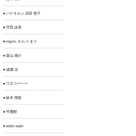
● バクキルン 浜田 悠子
● 守田 詠美
● engoro. かんべ まり
● 畠山 雄介
● 成瀬 治
● ワダコーヘー
● 鈴木 潤吾
● 竹聲館
● atelier mado