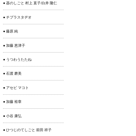
● 器のしごと 村上 直子/白井 隆仁
● チプラスタヂオ
● 藤原 純
● 加藤 恵津子
● うつわうたたね
● 石渡 磨美
● アセビ マコト
● 加藤 裕章
● 小谷 康弘
● ひつじのてしごと 前田 祥子