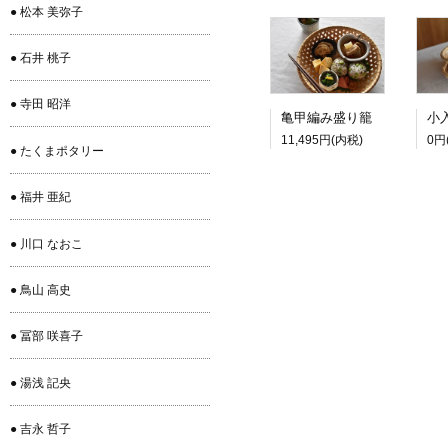
● 松本 美弥子
● 石井 桃子
● 寺田 昭洋
亀甲編み盛り籠
11,495円(内税)
0円
● たくまポタリー
● 福井 亜紀
● 川口 なおこ
● 鳥山 高史
● 冨部 咲喜子
● 湯浅 記央
● 吉永 哲子