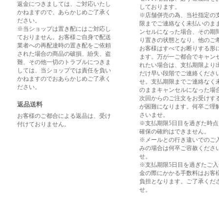
返金につきましては、ご対応いたし
しております。
かねますので、あらかじめご了承く
※店舗併売の為、当社指定の
ださい。
限までご連絡なく未払いのま
※当ショップは置き配にはご対応し
ンセルになった場合、その期
ておりません。お客様ご自身で配送
り置きの状態となり、他のご
業者への再配達時の置き配をご依頼
お客様はすべてお断りする形
された場合の商品の破損、紛失、盗
ます。万が一ご都合でキャン
難、その他一切のトラブルにつきま
れたい場合は、支払期限より
しては、当ショップでは責任を負い
だけ早い段階でご連絡くださ
かねますのでおあらかじめご了承く
せ。支払期限までご連絡なく
ださい。
のままキャンセルになった場
次回からのご注文をお受けす
返品送料
が困難になります。何卒ご理
さいませ。
お客様のご都合による返品は、受け
※支払期限5日目を過ぎた時
付けておりません。
確保の確約はできません。
※メールとの行き違いでのご
みの場合は何卒ご容赦くださ
せ。
※支払期限5日目を過ぎたご
金の際にかかる手数料はお客
負担となります。ご了承くだ
せ。