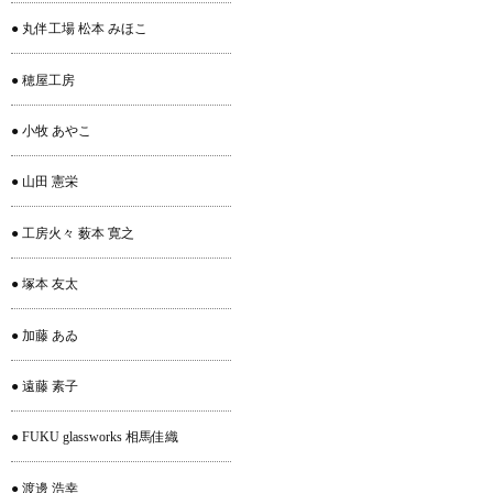
● 丸伴工場 松本 みほこ
● 穂屋工房
● 小牧 あやこ
● 山田 憲栄
● 工房火々 薮本 寛之
● 塚本 友太
● 加藤 あゐ
● 遠藤 素子
● FUKU glassworks 相馬佳織
● 渡邊 浩幸