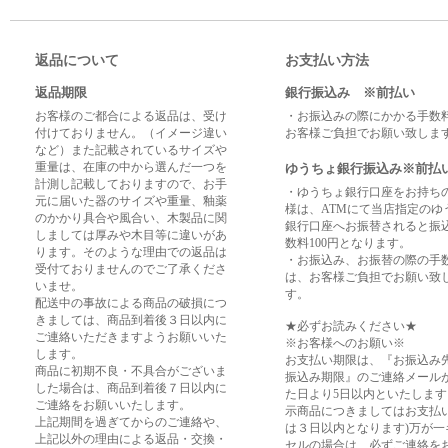
返品について
お支払い方法
返品期限
銀行振込み ※前払い
お客様のご都合による返品は、受け
・お振込みの際にかかる手数
付けておりません。（イメージ違い
お客様ご負担でお願い致しま
など）また記載されているサイズや
重量は、在庫の中から選んだ一つを
ゆうちょ銀行振込み※前払
計測し記載しておりますので、お手
・ゆうちょ銀行口座をお持ち
元に届いた器のサイズや重量、釉薬
様は、ATMにて当店指定のゆ
のかかり具合や風合い、木製品に関
銀行口座へお振替されると振
しましては厚みや木目等に違いがあ
数料100円となります。
ります。そのような理由での返品は
・お振込み、お振替の際の手
受付ておりませんのでご了承くださ
は、お客様ご負担でお願い致
いませ。
す。
配送中の事故による商品の破損につ
きましては、商品到着後３日以内に
★必ずお読みください★
ご連絡いただきますようお願いいた
※お客様へのお願い※
します。
お支払い期限は、『お振込み
商品に初期不良・不具合がございま
振込み期限』のご連絡メール
した場合は、商品到着後７日以内に
た日より5日以内といたします
ご連絡をお願いいたします。
示商品につきましてはお支払
上記期間を過ぎてからのご連絡や、
は３日以内となります)万が一
上記以外の理由による返品・交換・
セルの場合は、必ずご連絡を