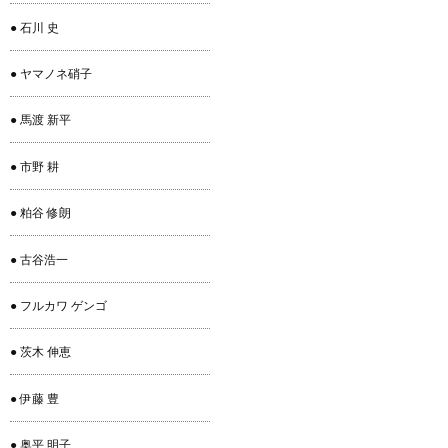
● 石川 史
● ヤマノネ硝子
● 馬渡 新平
● 市野 耕
● 粕谷 修朗
● 古谷浩一
● フルカワ ゲンゴ
● 茨木 伸恵
● 伊藤 豊
● 奥平 明子