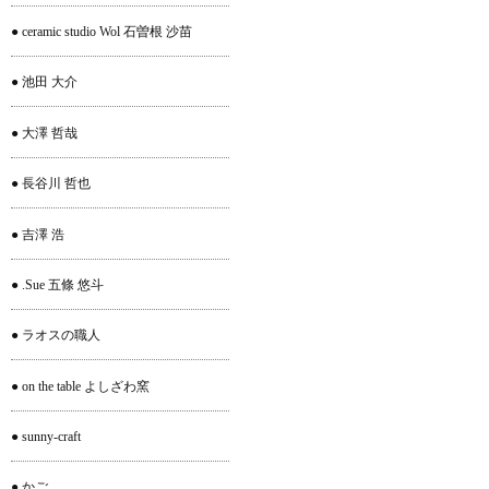
● ceramic studio Wol 石曽根 沙苗
● 池田 大介
● 大澤 哲哉
● 長谷川 哲也
● 吉澤 浩
● .Sue 五條 悠斗
● ラオスの職人
● on the table よしざわ窯
● sunny-craft
● かご