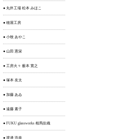
● 丸伴工場 松本 みほこ
● 穂屋工房
● 小牧 あやこ
● 山田 憲栄
● 工房火々 薮本 寛之
● 塚本 友太
● 加藤 あゐ
● 遠藤 素子
● FUKU glassworks 相馬佳織
● 渡邊 浩幸