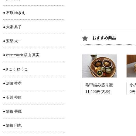
● 石原 ゆきえ
● 大家 具子
おすすめ商品
● 安部 太一
● courircourir 横山 真実
●さこう ゆうこ
● 加藤 祥孝
亀甲編み盛り籠
11,495円(内税)
0円
● 石川 裕信
● 額賀 香織
● 額賀 円也