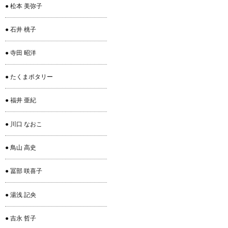
● 松本 美弥子
● 石井 桃子
● 寺田 昭洋
● たくまポタリー
● 福井 亜紀
● 川口 なおこ
● 鳥山 高史
● 冨部 咲喜子
● 湯浅 記央
● 吉永 哲子