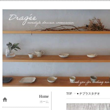
TOP
>
● チプラスタヂオ
Home
ホーム