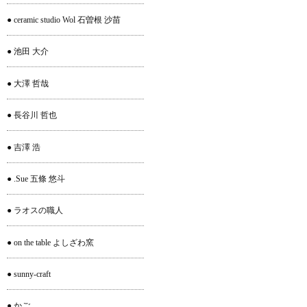
● ceramic studio Wol 石曽根 沙苗
● 池田 大介
● 大澤 哲哉
● 長谷川 哲也
● 吉澤 浩
● .Sue 五條 悠斗
● ラオスの職人
● on the table よしざわ窯
● sunny-craft
● かご