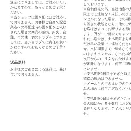
返金につきましては、ご対応いたし
しております。
かねますので、あらかじめご了承く
※店舗併売の為、当社指定の
ださい。
限までご連絡なく未払いのま
※当ショップは置き配にはご対応し
ンセルになった場合、その期
ておりません。お客様ご自身で配送
り置きの状態となり、他のご
業者への再配達時の置き配をご依頼
お客様はすべてお断りする形
された場合の商品の破損、紛失、盗
ます。万が一ご都合でキャン
難、その他一切のトラブルにつきま
れたい場合は、支払期限より
しては、当ショップでは責任を負い
だけ早い段階でご連絡くださ
かねますのでおあらかじめご了承く
せ。支払期限までご連絡なく
ださい。
のままキャンセルになった場
次回からのご注文をお受けす
返品送料
が困難になります。何卒ご理
さいませ。
お客様のご都合による返品は、受け
※支払期限5日目を過ぎた時
付けておりません。
確保の確約はできません。
※メールとの行き違いでのご
みの場合は何卒ご容赦くださ
せ。
※支払期限5日目を過ぎたご
金の際にかかる手数料はお客
負担となります。ご了承くだ
せ。