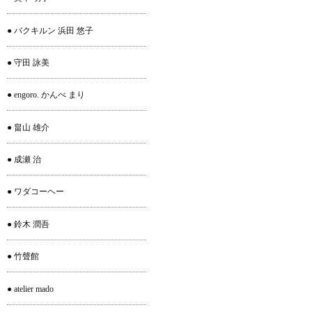
● バクキルン 浜田 悠子
● 守田 詠美
● engoro. かんべ まり
● 畠山 雄介
● 成瀬 治
● ワダコーヘー
● 鈴木 潤吾
● 竹聲館
● atelier mado