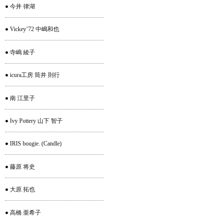
● 今井 律湖
● Vickey’72 中嶋和也
● 寺嶋 綾子
● icura工房 筒井 則行
● 南 江里子
● Ivy Pottery 山下 智子
● IRIS bougie. (Candle)
● 藤原 将史
● 大原 拓也
● 高橋 亜希子