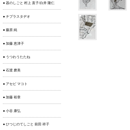
● 器のしごと 村上 直子/白井 隆仁
● チプラスタヂオ
● 藤原 純
● 加藤 恵津子
● うつわうたたね
● 石渡 磨美
● アセビ マコト
● 加藤 裕章
● 小谷 康弘
● ひつじのてしごと 前田 祥子