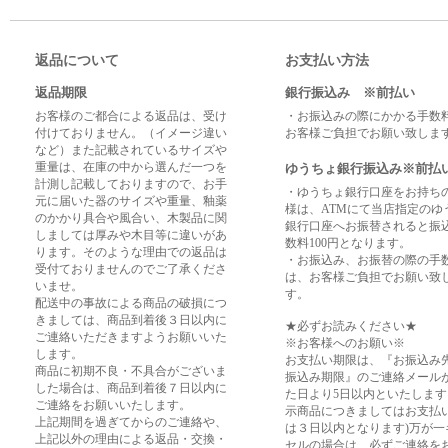
返品について
お支払い方法
返品期限
銀行振込み ※前払い
お客様のご都合による返品は、受け
・お振込みの際にかかる手数
付けておりません。（イメージ違い
お客様ご負担でお願い致しま
など）また記載されているサイズや
重量は、在庫の中から選んだ一つを
ゆうちょ銀行振込み※前払
計測し記載しておりますので、お手
・ゆうちょ銀行口座をお持ち
元に届いた器のサイズや重量、釉薬
様は、ATMにて当店指定のゆ
のかかり具合や風合い、木製品に関
銀行口座へお振替されると振
しましては厚みや木目等に違いがあ
数料100円となります。
ります。そのような理由での返品は
・お振込み、お振替の際の手
受付ておりませんのでご了承くださ
は、お客様ご負担でお願い致
いませ。
す。
配送中の事故による商品の破損につ
きましては、商品到着後３日以内に
★必ずお読みください★
ご連絡いただきますようお願いいた
※お客様へのお願い※
します。
お支払い期限は、『お振込み
商品に初期不良・不具合がございま
振込み期限』のご連絡メール
した場合は、商品到着後７日以内に
た日より5日以内といたします
ご連絡をお願いいたします。
示商品につきましてはお支払
上記期間を過ぎてからのご連絡や、
は３日以内となります)万が一
上記以外の理由による返品・交換・
セルの場合は、必ずご連絡を