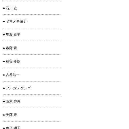
● 石川 史
● ヤマノネ硝子
● 馬渡 新平
● 市野 耕
● 粕谷 修朗
● 古谷浩一
● フルカワ ゲンゴ
● 茨木 伸恵
● 伊藤 豊
● 奥平 明子