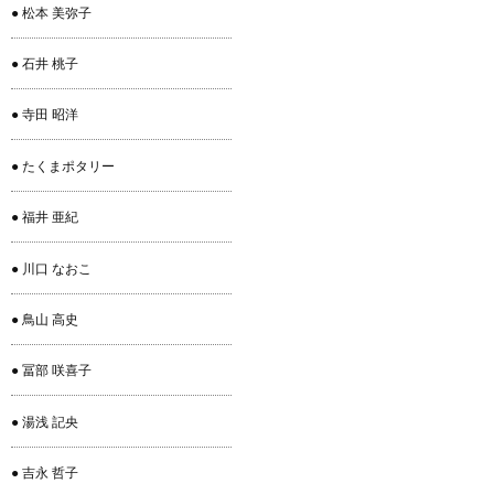
● 松本 美弥子
● 石井 桃子
● 寺田 昭洋
● たくまポタリー
● 福井 亜紀
● 川口 なおこ
● 鳥山 高史
● 冨部 咲喜子
● 湯浅 記央
● 吉永 哲子