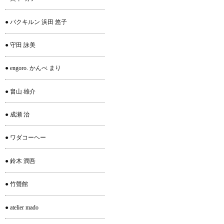
● バクキルン 浜田 悠子
● 守田 詠美
● engoro. かんべ まり
● 畠山 雄介
● 成瀬 治
● ワダコーヘー
● 鈴木 潤吾
● 竹聲館
● atelier mado