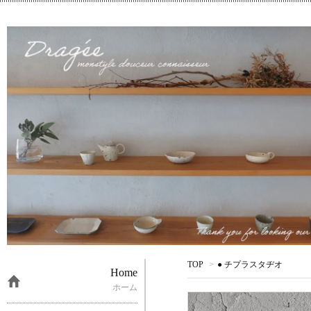
TOP
>
● チプラスタヂオ
Home
ホーム