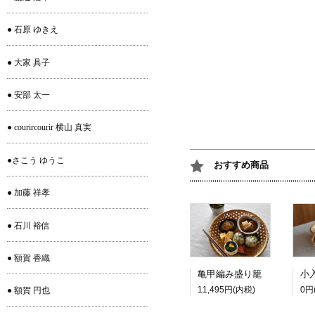
● 石原 ゆきえ
● 大家 具子
● 安部 太一
● courircourir 横山 真実
●さこう ゆうこ
おすすめ商品
● 加藤 祥孝
● 石川 裕信
● 額賀 香織
亀甲編み盛り籠
11,495円(内税)
0円
● 額賀 円也