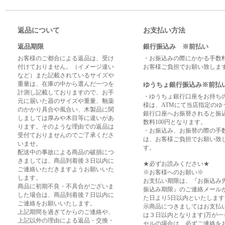
返品について
お支払い方法
返品期限
銀行振込み ※前払い
お客様のご都合による返品は、受け
・お振込みの際にかかる手数
付けておりません。（イメージ違い
お客様ご負担でお願い致しま
など）また記載されているサイズや
重量は、在庫の中から選んだ一つを
ゆうちょ銀行振込み※前払
計測し記載しておりますので、お手
・ゆうちょ銀行口座をお持ち
元に届いた器のサイズや重量、釉薬
様は、ATMにて当店指定のゆ
のかかり具合や風合い、木製品に関
銀行口座へお振替されると振
しましては厚みや木目等に違いがあ
数料100円となります。
ります。そのような理由での返品は
・お振込み、お振替の際の手
受付ておりませんのでご了承くださ
は、お客様ご負担でお願い致
いませ。
す。
配送中の事故による商品の破損につ
きましては、商品到着後３日以内に
★必ずお読みください★
ご連絡いただきますようお願いいた
※お客様へのお願い※
します。
お支払い期限は、『お振込み
商品に初期不良・不具合がございま
振込み期限』のご連絡メール
した場合は、商品到着後７日以内に
た日より5日以内といたします
ご連絡をお願いいたします。
示商品につきましてはお支払
上記期間を過ぎてからのご連絡や、
は３日以内となります)万が一
上記以外の理由による返品・交換・
セルの場合は、必ずご連絡を