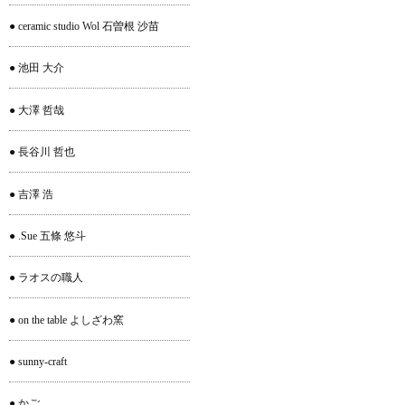
● ceramic studio Wol 石曽根 沙苗
● 池田 大介
● 大澤 哲哉
● 長谷川 哲也
● 吉澤 浩
● .Sue 五條 悠斗
● ラオスの職人
● on the table よしざわ窯
● sunny-craft
● かご