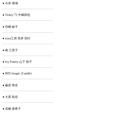
● 今井 律湖
● Vickey’72 中嶋和也
● 寺嶋 綾子
● icura工房 筒井 則行
● 南 江里子
● Ivy Pottery 山下 智子
● IRIS bougie. (Candle)
● 藤原 将史
● 大原 拓也
● 高橋 亜希子