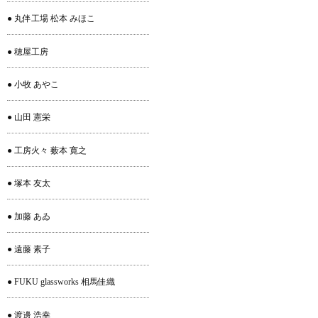
● 丸伴工場 松本 みほこ
● 穂屋工房
● 小牧 あやこ
● 山田 憲栄
● 工房火々 薮本 寛之
● 塚本 友太
● 加藤 あゐ
● 遠藤 素子
● FUKU glassworks 相馬佳織
● 渡邊 浩幸