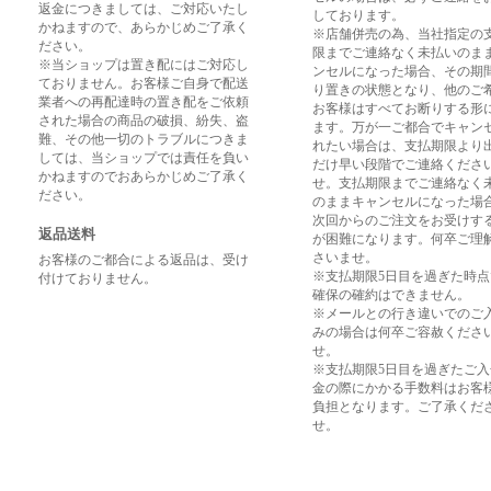
返金につきましては、ご対応いたし
しております。
かねますので、あらかじめご了承く
※店舗併売の為、当社指定の
ださい。
限までご連絡なく未払いのま
※当ショップは置き配にはご対応し
ンセルになった場合、その期
ておりません。お客様ご自身で配送
り置きの状態となり、他のご
業者への再配達時の置き配をご依頼
お客様はすべてお断りする形
された場合の商品の破損、紛失、盗
ます。万が一ご都合でキャン
難、その他一切のトラブルにつきま
れたい場合は、支払期限より
しては、当ショップでは責任を負い
だけ早い段階でご連絡くださ
かねますのでおあらかじめご了承く
せ。支払期限までご連絡なく
ださい。
のままキャンセルになった場
次回からのご注文をお受けす
返品送料
が困難になります。何卒ご理
さいませ。
お客様のご都合による返品は、受け
※支払期限5日目を過ぎた時
付けておりません。
確保の確約はできません。
※メールとの行き違いでのご
みの場合は何卒ご容赦くださ
せ。
※支払期限5日目を過ぎたご
金の際にかかる手数料はお客
負担となります。ご了承くだ
せ。