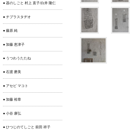
● 器のしごと 村上 直子/白井 隆仁
● チプラスタヂオ
● 藤原 純
● 加藤 恵津子
● うつわうたたね
● 石渡 磨美
● アセビ マコト
● 加藤 裕章
● 小谷 康弘
● ひつじのてしごと 前田 祥子