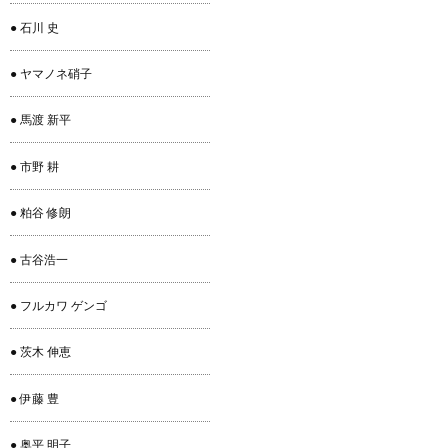
● 石川 史
● ヤマノネ硝子
● 馬渡 新平
● 市野 耕
● 粕谷 修朗
● 古谷浩一
● フルカワ ゲンゴ
● 茨木 伸恵
● 伊藤 豊
● 奥平 明子