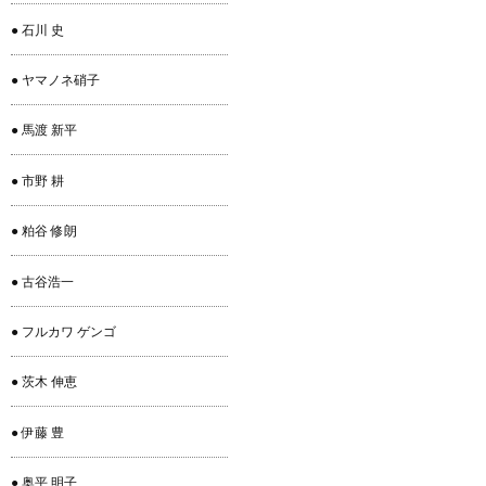
● 石川 史
● ヤマノネ硝子
● 馬渡 新平
● 市野 耕
● 粕谷 修朗
● 古谷浩一
● フルカワ ゲンゴ
● 茨木 伸恵
● 伊藤 豊
● 奥平 明子