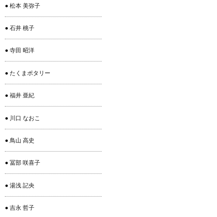
● 松本 美弥子
● 石井 桃子
● 寺田 昭洋
● たくまポタリー
● 福井 亜紀
● 川口 なおこ
● 鳥山 高史
● 冨部 咲喜子
● 湯浅 記央
● 吉永 哲子