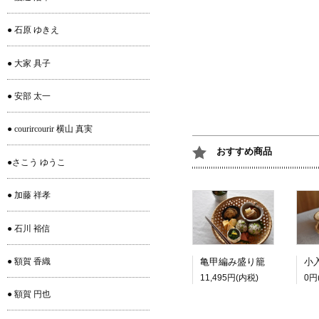
● 石原 ゆきえ
● 大家 具子
● 安部 太一
● courircourir 横山 真実
おすすめ商品
●さこう ゆうこ
● 加藤 祥孝
● 石川 裕信
● 額賀 香織
亀甲編み盛り籠
11,495円(内税)
0円
● 額賀 円也