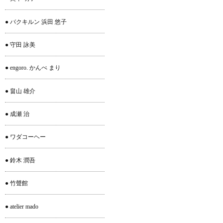
● バクキルン 浜田 悠子
● 守田 詠美
● engoro. かんべ まり
● 畠山 雄介
● 成瀬 治
● ワダコーヘー
● 鈴木 潤吾
● 竹聲館
● atelier mado