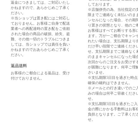
返金につきましては、ご対応いたし
しております。
かねますので、あらかじめご了承く
※店舗併売の為、当社指定の
ださい。
限までご連絡なく未払いのま
※当ショップは置き配にはご対応し
ンセルになった場合、その期
ておりません。お客様ご自身で配送
り置きの状態となり、他のご
業者への再配達時の置き配をご依頼
お客様はすべてお断りする形
された場合の商品の破損、紛失、盗
ます。万が一ご都合でキャン
難、その他一切のトラブルにつきま
れたい場合は、支払期限より
しては、当ショップでは責任を負い
だけ早い段階でご連絡くださ
かねますのでおあらかじめご了承く
せ。支払期限までご連絡なく
ださい。
のままキャンセルになった場
次回からのご注文をお受けす
返品送料
が困難になります。何卒ご理
さいませ。
お客様のご都合による返品は、受け
※支払期限5日目を過ぎた時
付けておりません。
確保の確約はできません。
※メールとの行き違いでのご
みの場合は何卒ご容赦くださ
せ。
※支払期限5日目を過ぎたご
金の際にかかる手数料はお客
負担となります。ご了承くだ
せ。