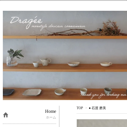
TOP
>
● 石渡 磨美
Home
ホーム