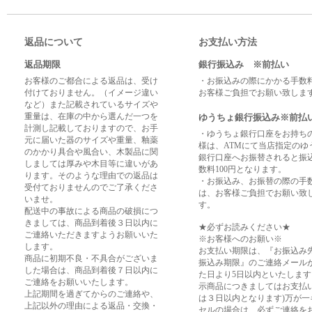
返品について
お支払い方法
返品期限
銀行振込み ※前払い
お客様のご都合による返品は、受け
・お振込みの際にかかる手数
付けておりません。（イメージ違い
お客様ご負担でお願い致しま
など）また記載されているサイズや
重量は、在庫の中から選んだ一つを
ゆうちょ銀行振込み※前払
計測し記載しておりますので、お手
・ゆうちょ銀行口座をお持ち
元に届いた器のサイズや重量、釉薬
様は、ATMにて当店指定のゆ
のかかり具合や風合い、木製品に関
銀行口座へお振替されると振
しましては厚みや木目等に違いがあ
数料100円となります。
ります。そのような理由での返品は
・お振込み、お振替の際の手
受付ておりませんのでご了承くださ
は、お客様ご負担でお願い致
いませ。
す。
配送中の事故による商品の破損につ
きましては、商品到着後３日以内に
★必ずお読みください★
ご連絡いただきますようお願いいた
※お客様へのお願い※
します。
お支払い期限は、『お振込み
商品に初期不良・不具合がございま
振込み期限』のご連絡メール
した場合は、商品到着後７日以内に
た日より5日以内といたします
ご連絡をお願いいたします。
示商品につきましてはお支払
上記期間を過ぎてからのご連絡や、
は３日以内となります)万が一
上記以外の理由による返品・交換・
セルの場合は、必ずご連絡を