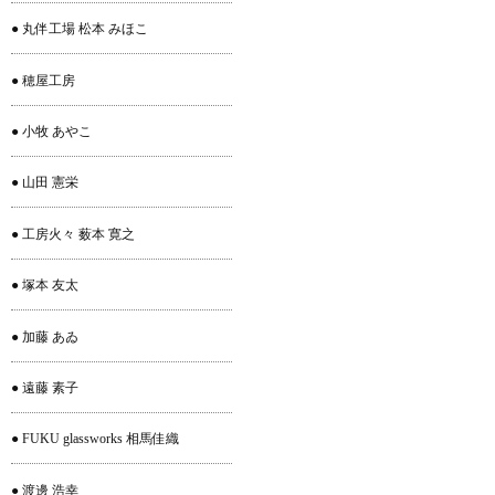
● 丸伴工場 松本 みほこ
● 穂屋工房
● 小牧 あやこ
● 山田 憲栄
● 工房火々 薮本 寛之
● 塚本 友太
● 加藤 あゐ
● 遠藤 素子
● FUKU glassworks 相馬佳織
● 渡邊 浩幸