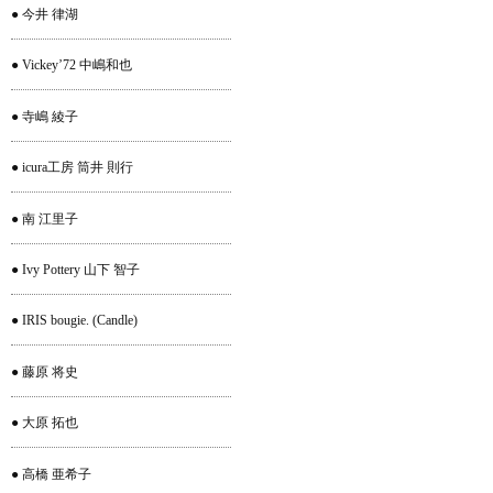
● 今井 律湖
● Vickey’72 中嶋和也
● 寺嶋 綾子
● icura工房 筒井 則行
● 南 江里子
● Ivy Pottery 山下 智子
● IRIS bougie. (Candle)
● 藤原 将史
● 大原 拓也
● 高橋 亜希子