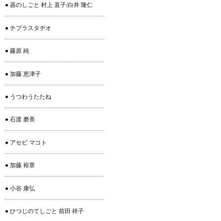
● 器のしごと 村上 直子/白井 隆仁
● チプラスタヂオ
● 藤原 純
● 加藤 恵津子
● うつわうたたね
● 石渡 磨美
● アセビ マコト
● 加藤 裕章
● 小谷 康弘
● ひつじのてしごと 前田 祥子