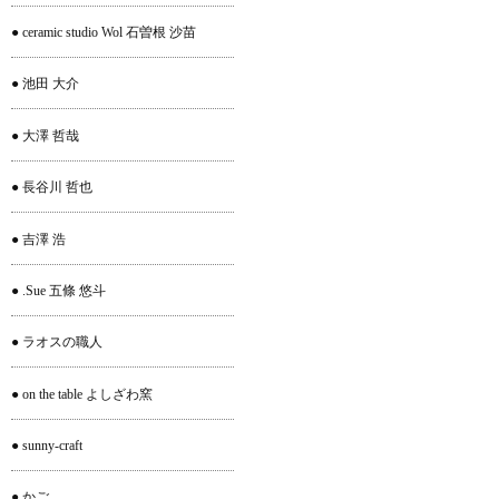
● ceramic studio Wol 石曽根 沙苗
● 池田 大介
● 大澤 哲哉
● 長谷川 哲也
● 吉澤 浩
● .Sue 五條 悠斗
● ラオスの職人
● on the table よしざわ窯
● sunny-craft
● かご