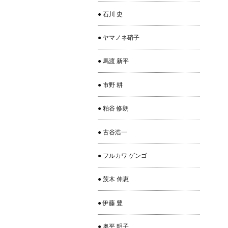
● 石川 史
● ヤマノネ硝子
● 馬渡 新平
● 市野 耕
● 粕谷 修朗
● 古谷浩一
● フルカワ ゲンゴ
● 茨木 伸恵
● 伊藤 豊
● 奥平 明子