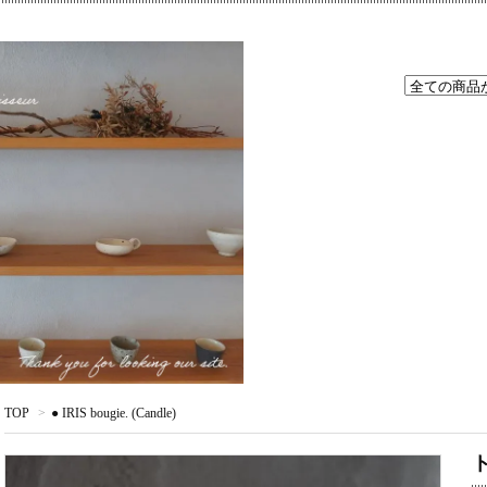
TOP
>
● IRIS bougie. (Candle)