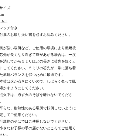
サイズ
cm
.3cm
マッチ付き
付属のお取り扱い書を必ずお読みください。
風が強い場所など、ご使用の環境により燃焼後
芯先が長くなり過ぎて煤があがる場合は、一度
を消してから５ミリほどの長さに芯先を短くカ
トしてください。５ミリの芯先が、常に落ち着
た燃焼バランスを保つために最適です。
本芯は火が点きにくいので、しばらく炙って蝋
溶かすようにしてください。
点火中は、必ず火のそばを離れないでくださ
。
平らな、耐熱性のある場所で転倒しないように
定してご使用ください。
可燃物のそばではご使用しないでください。
小さなお子様の手の届かないところでご使用く
さい。