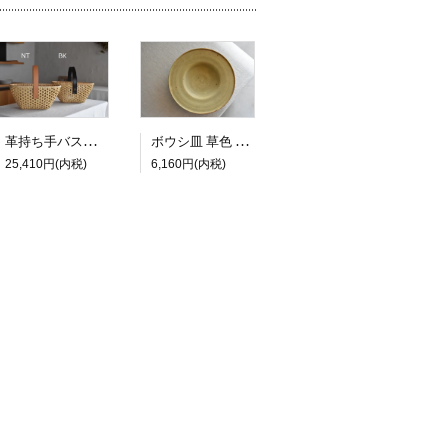
ボウシ皿 草色 φ23.5cm
革持ち手バスケット
6,160円(内税)
25,410円(内税)