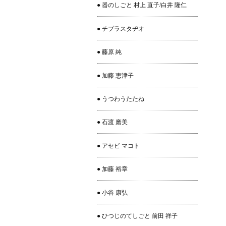
● 器のしごと 村上 直子/白井 隆仁
● チプラスタヂオ
● 藤原 純
● 加藤 恵津子
● うつわうたたね
● 石渡 磨美
● アセビ マコト
● 加藤 裕章
● 小谷 康弘
● ひつじのてしごと 前田 祥子