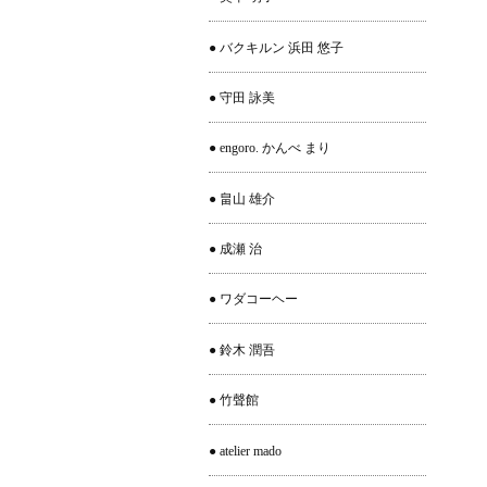
● バクキルン 浜田 悠子
● 守田 詠美
● engoro. かんべ まり
● 畠山 雄介
● 成瀬 治
● ワダコーヘー
● 鈴木 潤吾
● 竹聲館
● atelier mado