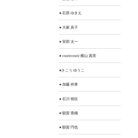
● 石原 ゆきえ
● 大家 具子
● 安部 太一
● courircourir 横山 真実
●さこう ゆうこ
● 加藤 祥孝
● 石川 裕信
● 額賀 香織
● 額賀 円也