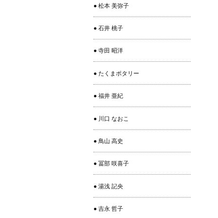
● 松本 美弥子
● 石井 桃子
● 寺田 昭洋
● たくまポタリー
● 福井 亜紀
● 川口 なおこ
● 鳥山 高史
● 冨部 咲喜子
● 湯浅 記央
● 吉永 哲子