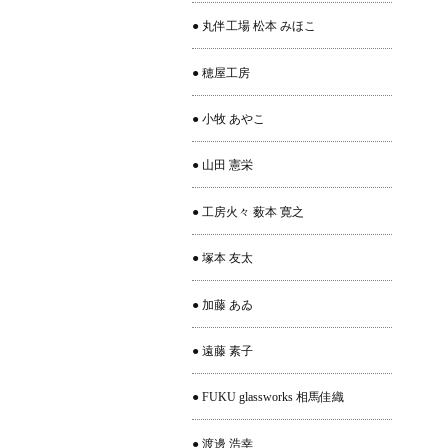
● 丸伴工場 松本 みほこ
● 穂屋工房
● 小牧 あやこ
● 山田 憲栄
● 工房火々 薮本 寛之
● 塚本 友太
● 加藤 あゐ
● 遠藤 素子
● FUKU glassworks 相馬佳織
● 渡邊 浩幸