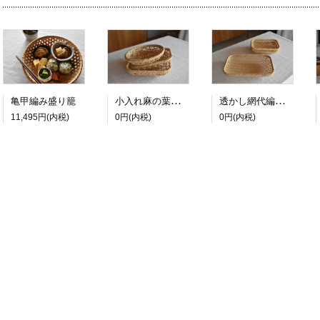
小入れ麻の葉編み盛り籠
透かし網代編み盛り籠
亀甲編み盛り籠
11,495円(内税)
0円(内税)
0円(内税)