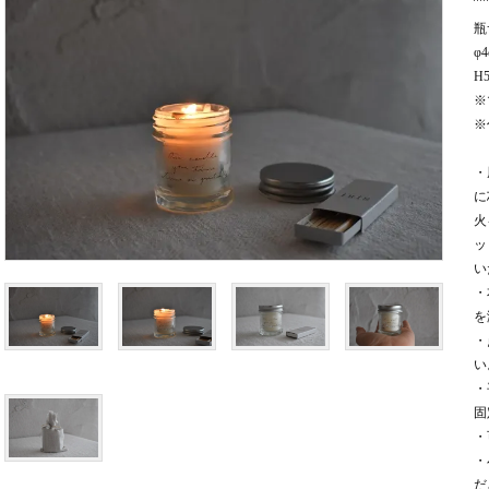
瓶
φ4
H5
※
※
・
に
火
ッ
い
・
を
・
い
・
固
・
・
だ