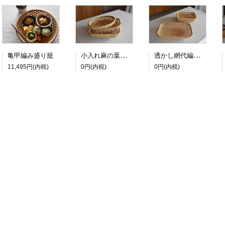
小入れ麻の葉編み盛り籠
透かし網代編み盛り籠
亀甲編み盛り籠
11,495円(内税)
0円(内税)
0円(内税)