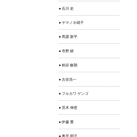
● 石川 史
● ヤマノネ硝子
● 馬渡 新平
● 市野 耕
● 粕谷 修朗
● 古谷浩一
● フルカワ ゲンゴ
● 茨木 伸恵
● 伊藤 豊
● 奥平 明子