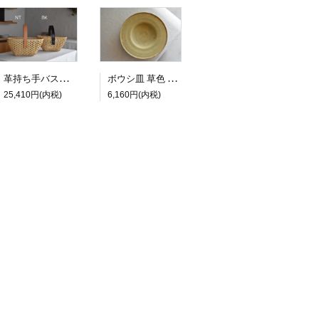
ボウシ皿 草色 φ23.5cm
革持ち手バスケット
6,160円(内税)
25,410円(内税)