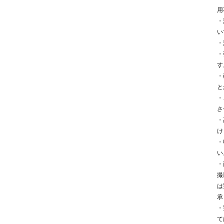
用
・
い
・
・
す
・
と
・
さ
・
け
・
い
・
撮
は
承
・
て