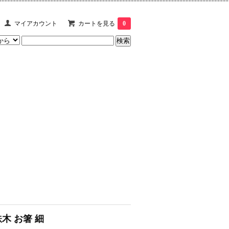
マイアカウント
カートを見る
0
鉄木 お箸 細