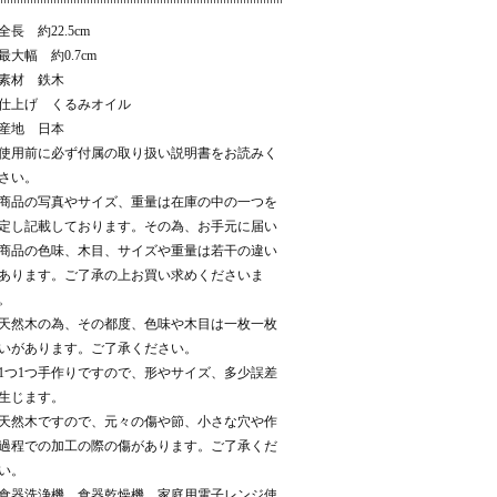
全長 約22.5cm
最大幅 約0.7cm
素材 鉄木
仕上げ くるみオイル
産地 日本
使用前に必ず付属の取り扱い説明書をお読みく
さい。
商品の写真やサイズ、重量は在庫の中の一つを
定し記載しております。その為、お手元に届い
商品の色味、木目、サイズや重量は若干の違い
あります。ご了承の上お買い求めくださいま
。
天然木の為、その都度、色味や木目は一枚一枚
いがあります。ご了承ください。
1つ1つ手作りですので、形やサイズ、多少誤差
生じます。
天然木ですので、元々の傷や節、小さな穴や作
過程での加工の際の傷があります。ご了承くだ
い。
食器洗浄機、食器乾燥機、家庭用電子レンジ使