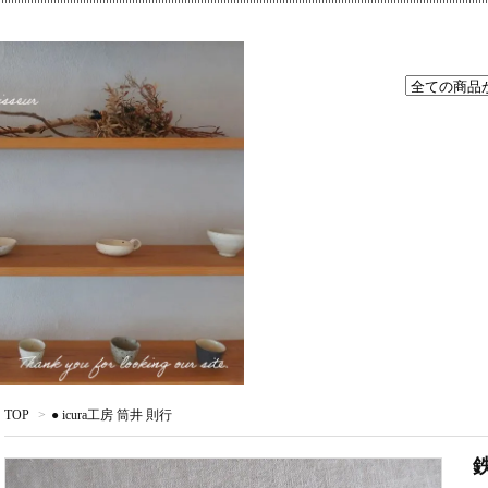
TOP
>
● icura工房 筒井 則行