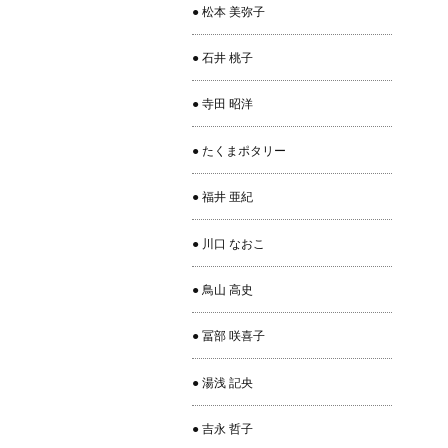
● 松本 美弥子
● 石井 桃子
● 寺田 昭洋
● たくまポタリー
● 福井 亜紀
● 川口 なおこ
● 鳥山 高史
● 冨部 咲喜子
● 湯浅 記央
● 吉永 哲子