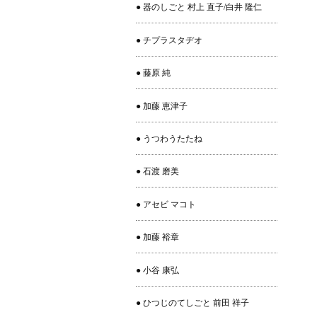
● 器のしごと 村上 直子/白井 隆仁
● チプラスタヂオ
● 藤原 純
● 加藤 恵津子
● うつわうたたね
● 石渡 磨美
● アセビ マコト
● 加藤 裕章
● 小谷 康弘
● ひつじのてしごと 前田 祥子