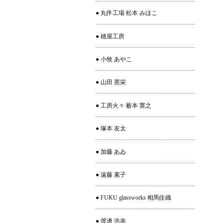
● 丸伴工場 松本 みほこ
● 穂屋工房
● 小牧 あやこ
● 山田 憲栄
● 工房火々 薮本 寛之
● 塚本 友太
● 加藤 あゐ
● 遠藤 素子
● FUKU glassworks 相馬佳織
● 渡邊 浩幸