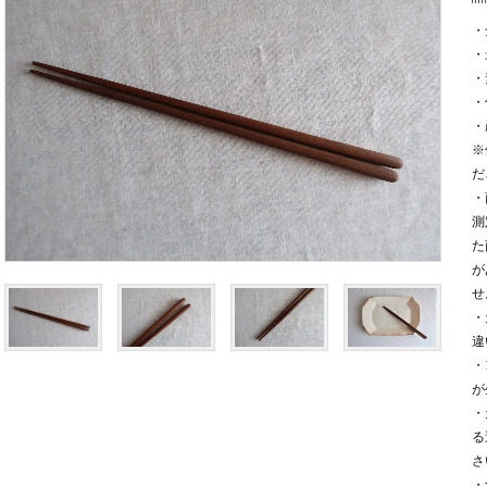
・
・
・
・
・
※
だ
・
測
た
が
せ
・
違
・
が
・
る
さ
・