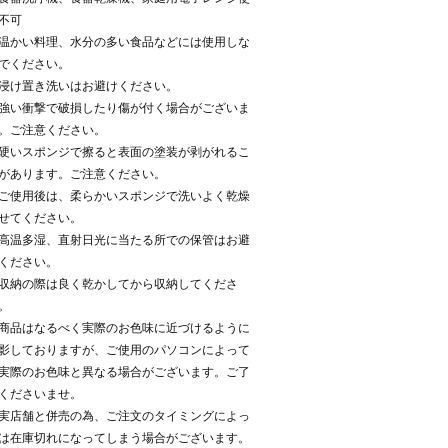
不可
温かい料理、水分の多い食品などには使用しな
でください。
浸け置き洗いはお避けください。
強い衝撃で破損したり傷が付く場合がございま
。ご注意ください。
硬いスポンジで擦ると表面の塗装が剥がれるこ
があります。ご注意ください。
ご使用後は、柔らかいスポンジで洗いよく乾燥
せてください。
高温多湿、直射日光に当たる所での保管はお避
ください。
収納の際は良く乾かしてから収納してくださ
。
商品はなるべく実際のお色味に近づけるように
影しておりますが、ご使用のパソコンによって
実際のお色味と異なる場合がございます。ご了
くださいませ。
実店舗と併売の為、ご注文のタイミングによっ
は在庫切れになってしまう場合がございます。