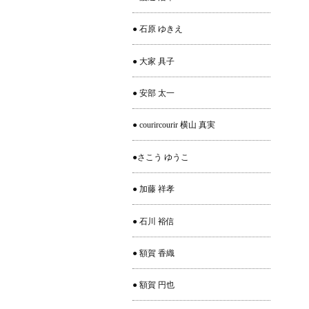
● 石原 ゆきえ
● 大家 具子
● 安部 太一
● courircourir 横山 真実
●さこう ゆうこ
● 加藤 祥孝
● 石川 裕信
● 額賀 香織
● 額賀 円也