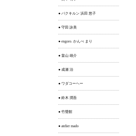
● バクキルン 浜田 悠子
● 守田 詠美
● engoro. かんべ まり
● 畠山 雄介
● 成瀬 治
● ワダコーヘー
● 鈴木 潤吾
● 竹聲館
● atelier mado