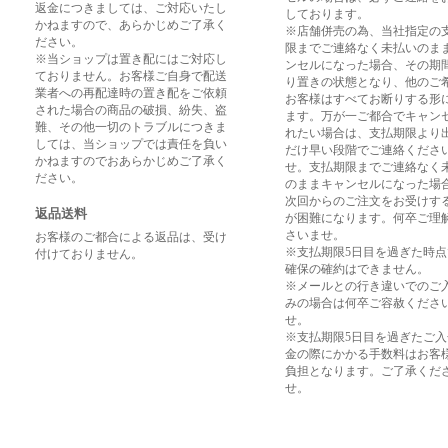
返金につきましては、ご対応いたし
しております。
かねますので、あらかじめご了承く
※店舗併売の為、当社指定の
ださい。
限までご連絡なく未払いのま
※当ショップは置き配にはご対応し
ンセルになった場合、その期
ておりません。お客様ご自身で配送
り置きの状態となり、他のご
業者への再配達時の置き配をご依頼
お客様はすべてお断りする形
された場合の商品の破損、紛失、盗
ます。万が一ご都合でキャン
難、その他一切のトラブルにつきま
れたい場合は、支払期限より
しては、当ショップでは責任を負い
だけ早い段階でご連絡くださ
かねますのでおあらかじめご了承く
せ。支払期限までご連絡なく
ださい。
のままキャンセルになった場
次回からのご注文をお受けす
返品送料
が困難になります。何卒ご理
さいませ。
お客様のご都合による返品は、受け
※支払期限5日目を過ぎた時
付けておりません。
確保の確約はできません。
※メールとの行き違いでのご
みの場合は何卒ご容赦くださ
せ。
※支払期限5日目を過ぎたご
金の際にかかる手数料はお客
負担となります。ご了承くだ
せ。