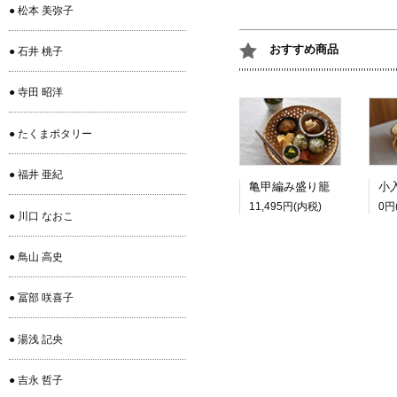
● 松本 美弥子
おすすめ商品
● 石井 桃子
● 寺田 昭洋
● たくまポタリー
● 福井 亜紀
亀甲編み盛り籠
11,495円(内税)
0円
● 川口 なおこ
● 鳥山 高史
● 冨部 咲喜子
● 湯浅 記央
● 吉永 哲子