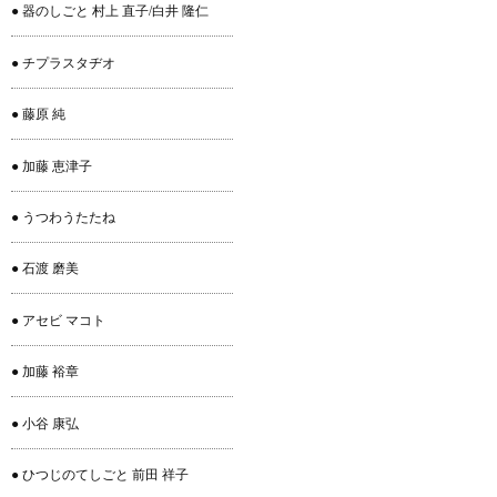
● 器のしごと 村上 直子/白井 隆仁
● チプラスタヂオ
● 藤原 純
● 加藤 恵津子
● うつわうたたね
● 石渡 磨美
● アセビ マコト
● 加藤 裕章
● 小谷 康弘
● ひつじのてしごと 前田 祥子