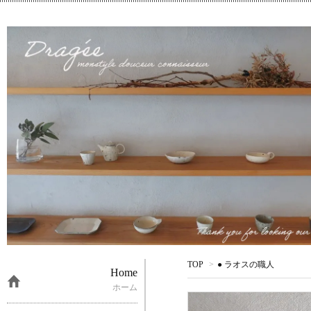
TOP
>
● ラオスの職人
Home
ホーム