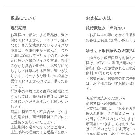
返品について
お支払い方法
返品期限
銀行振込み ※前払い
お客様のご都合による返品は、受け
・お振込みの際にかかる手数
付けておりません。（イメージ違い
お客様ご負担でお願い致しま
など）また記載されているサイズや
重量は、在庫の中から選んだ一つを
ゆうちょ銀行振込み※前払
計測し記載しておりますので、お手
・ゆうちょ銀行口座をお持ち
元に届いた器のサイズや重量、釉薬
様は、ATMにて当店指定のゆ
のかかり具合や風合い、木製品に関
銀行口座へお振替されると振
しましては厚みや木目等に違いがあ
数料100円となります。
ります。そのような理由での返品は
・お振込み、お振替の際の手
受付ておりませんのでご了承くださ
は、お客様ご負担でお願い致
いませ。
す。
配送中の事故による商品の破損につ
きましては、商品到着後３日以内に
★必ずお読みください★
ご連絡いただきますようお願いいた
※お客様へのお願い※
します。
お支払い期限は、『お振込み
商品に初期不良・不具合がございま
振込み期限』のご連絡メール
した場合は、商品到着後７日以内に
た日より5日以内といたします
ご連絡をお願いいたします。
示商品につきましてはお支払
上記期間を過ぎてからのご連絡や、
は３日以内となります)万が一
上記以外の理由による返品・交換・
セルの場合は、必ずご連絡を