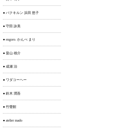
● バクキルン 浜田 悠子
● 守田 詠美
● engoro. かんべ まり
● 畠山 雄介
● 成瀬 治
● ワダコーヘー
● 鈴木 潤吾
● 竹聲館
● atelier mado