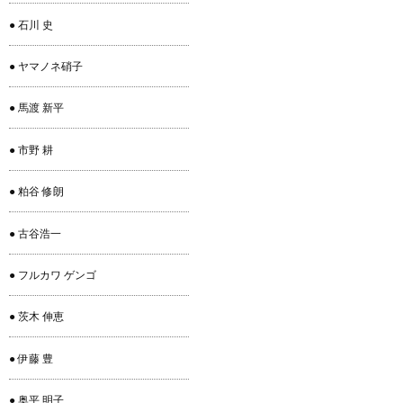
● 石川 史
● ヤマノネ硝子
● 馬渡 新平
● 市野 耕
● 粕谷 修朗
● 古谷浩一
● フルカワ ゲンゴ
● 茨木 伸恵
● 伊藤 豊
● 奥平 明子