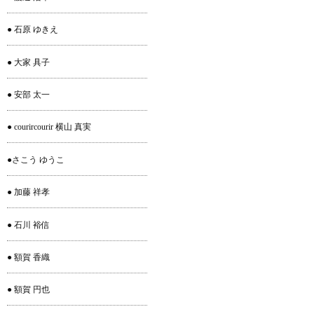
● 石原 ゆきえ
● 大家 具子
● 安部 太一
● courircourir 横山 真実
●さこう ゆうこ
● 加藤 祥孝
● 石川 裕信
● 額賀 香織
● 額賀 円也