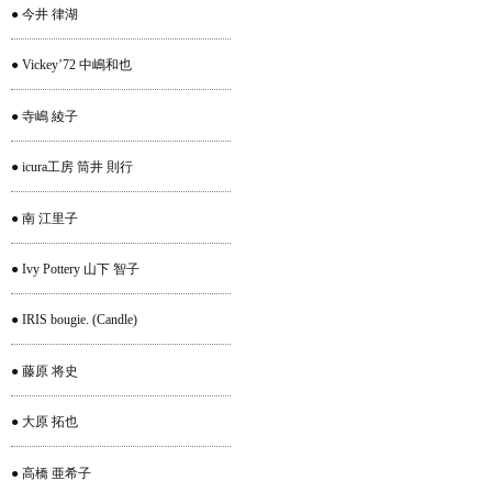
● 今井 律湖
● Vickey’72 中嶋和也
● 寺嶋 綾子
● icura工房 筒井 則行
● 南 江里子
● Ivy Pottery 山下 智子
● IRIS bougie. (Candle)
● 藤原 将史
● 大原 拓也
● 高橋 亜希子