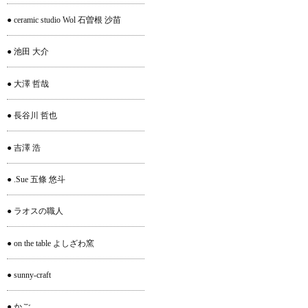
● ceramic studio Wol 石曽根 沙苗
● 池田 大介
● 大澤 哲哉
● 長谷川 哲也
● 吉澤 浩
● .Sue 五條 悠斗
● ラオスの職人
● on the table よしざわ窯
● sunny-craft
● かご