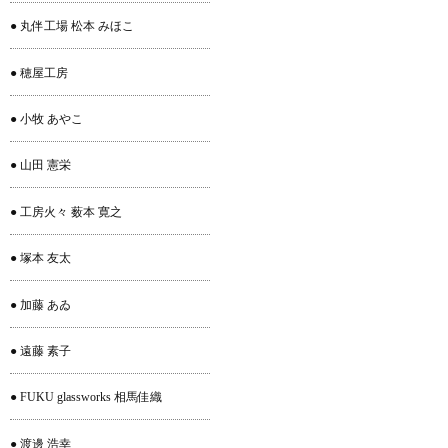
● 丸伴工場 松本 みほこ
● 穂屋工房
● 小牧 あやこ
● 山田 憲栄
● 工房火々 薮本 寛之
● 塚本 友太
● 加藤 あゐ
● 遠藤 素子
● FUKU glassworks 相馬佳織
● 渡邊 浩幸