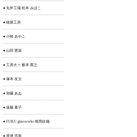
● 丸伴工場 松本 みほこ
● 穂屋工房
● 小牧 あやこ
● 山田 憲栄
● 工房火々 薮本 寛之
● 塚本 友太
● 加藤 あゐ
● 遠藤 素子
● FUKU glassworks 相馬佳織
● 渡邊 浩幸