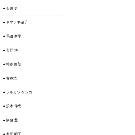
● 石川 史
● ヤマノネ硝子
● 馬渡 新平
● 市野 耕
● 粕谷 修朗
● 古谷浩一
● フルカワ ゲンゴ
● 茨木 伸恵
● 伊藤 豊
● 奥平 明子