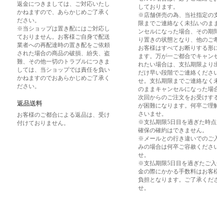
返金につきましては、ご対応いたし
しております。
かねますので、あらかじめご了承く
※店舗併売の為、当社指定の
ださい。
限までご連絡なく未払いのま
※当ショップは置き配にはご対応し
ンセルになった場合、その期
ておりません。お客様ご自身で配送
り置きの状態となり、他のご
業者への再配達時の置き配をご依頼
お客様はすべてお断りする形
された場合の商品の破損、紛失、盗
ます。万が一ご都合でキャン
難、その他一切のトラブルにつきま
れたい場合は、支払期限より
しては、当ショップでは責任を負い
だけ早い段階でご連絡くださ
かねますのでおあらかじめご了承く
せ。支払期限までご連絡なく
ださい。
のままキャンセルになった場
次回からのご注文をお受けす
返品送料
が困難になります。何卒ご理
さいませ。
お客様のご都合による返品は、受け
※支払期限5日目を過ぎた時
付けておりません。
確保の確約はできません。
※メールとの行き違いでのご
みの場合は何卒ご容赦くださ
せ。
※支払期限5日目を過ぎたご
金の際にかかる手数料はお客
負担となります。ご了承くだ
せ。