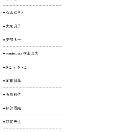
● 石原 ゆきえ
● 大家 具子
● 安部 太一
● courircourir 横山 真実
●さこう ゆうこ
● 加藤 祥孝
● 石川 裕信
● 額賀 香織
● 額賀 円也