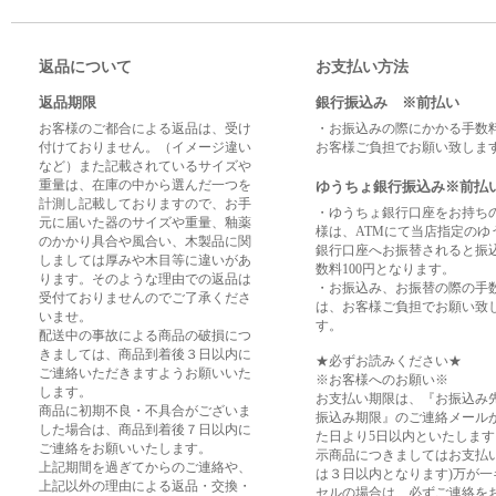
返品について
お支払い方法
返品期限
銀行振込み ※前払い
お客様のご都合による返品は、受け
・お振込みの際にかかる手数
付けておりません。（イメージ違い
お客様ご負担でお願い致しま
など）また記載されているサイズや
重量は、在庫の中から選んだ一つを
ゆうちょ銀行振込み※前払
計測し記載しておりますので、お手
・ゆうちょ銀行口座をお持ち
元に届いた器のサイズや重量、釉薬
様は、ATMにて当店指定のゆ
のかかり具合や風合い、木製品に関
銀行口座へお振替されると振
しましては厚みや木目等に違いがあ
数料100円となります。
ります。そのような理由での返品は
・お振込み、お振替の際の手
受付ておりませんのでご了承くださ
は、お客様ご負担でお願い致
いませ。
す。
配送中の事故による商品の破損につ
きましては、商品到着後３日以内に
★必ずお読みください★
ご連絡いただきますようお願いいた
※お客様へのお願い※
します。
お支払い期限は、『お振込み
商品に初期不良・不具合がございま
振込み期限』のご連絡メール
した場合は、商品到着後７日以内に
た日より5日以内といたします
ご連絡をお願いいたします。
示商品につきましてはお支払
上記期間を過ぎてからのご連絡や、
は３日以内となります)万が一
上記以外の理由による返品・交換・
セルの場合は、必ずご連絡を