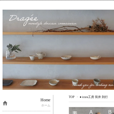
TOP
>
● icura工房 筒井 則行
Home
ホーム