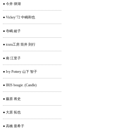
● 今井 律湖
● Vickey’72 中嶋和也
● 寺嶋 綾子
● icura工房 筒井 則行
● 南 江里子
● Ivy Pottery 山下 智子
● IRIS bougie. (Candle)
● 藤原 将史
● 大原 拓也
● 高橋 亜希子