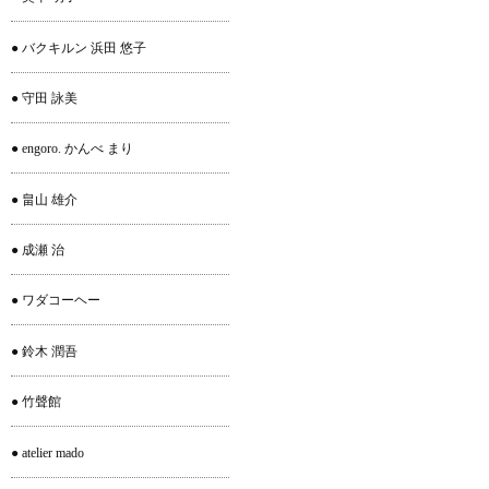
● バクキルン 浜田 悠子
● 守田 詠美
● engoro. かんべ まり
● 畠山 雄介
● 成瀬 治
● ワダコーヘー
● 鈴木 潤吾
● 竹聲館
● atelier mado