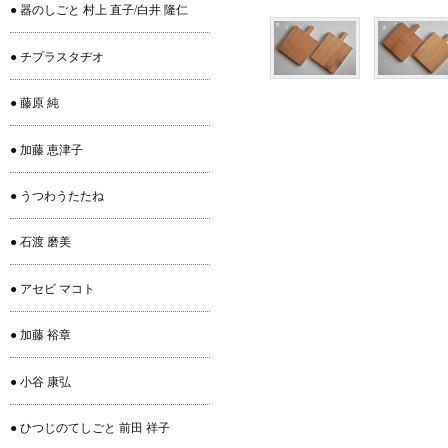
● 器のしごと 村上 直子/白井 隆仁
● チプラスタヂオ
● 藤原 純
● 加藤 恵津子
● うつわうたたね
● 石渡 磨美
● アセビ マコト
● 加藤 裕章
● 小谷 康弘
● ひつじのてしごと 前田 祥子