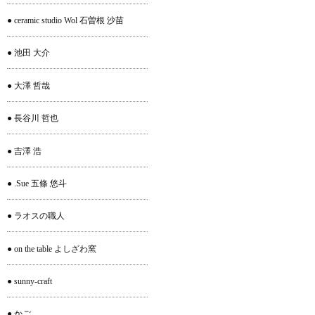
● ceramic studio Wol 石曽根 沙苗
● 池田 大介
● 大澤 哲哉
● 長谷川 哲也
● 吉澤 浩
● .Sue 五條 悠斗
● ラオスの職人
● on the table よしざわ窯
● sunny-craft
● かご