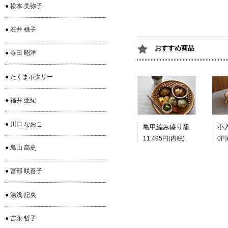
● 松本 美弥子
● 石井 桃子
おすすめ商品
● 寺田 昭洋
● たくまポタリー
● 福井 亜紀
● 川口 なおこ
亀甲編み盛り籠
11,495円(内税)
0円
● 鳥山 高史
● 冨部 咲喜子
● 湯浅 記央
● 吉永 哲子