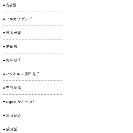
● 古谷浩一
● フルカワ ゲンゴ
● 茨木 伸恵
● 伊藤 豊
● 奥平 明子
● バクキルン 浜田 悠子
● 守田 詠美
● engoro. かんべ まり
● 畠山 雄介
● 成瀬 治