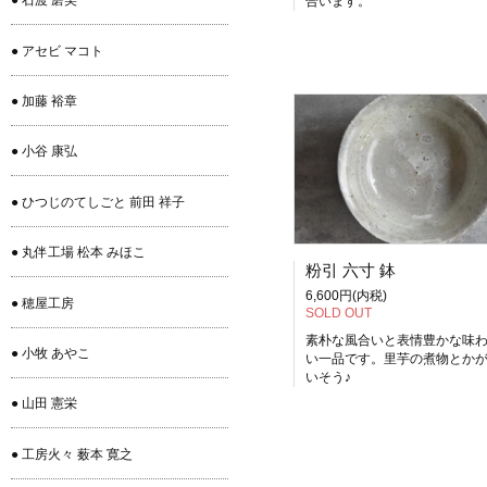
● 石渡 磨美
合います。
● アセビ マコト
● 加藤 裕章
● 小谷 康弘
● ひつじのてしごと 前田 祥子
● 丸伴工場 松本 みほこ
粉引 六寸 鉢
6,600円(内税)
● 穂屋工房
SOLD OUT
素朴な風合いと表情豊かな味
● 小牧 あやこ
い一品です。里芋の煮物とか
いそう♪
● 山田 憲栄
● 工房火々 薮本 寛之