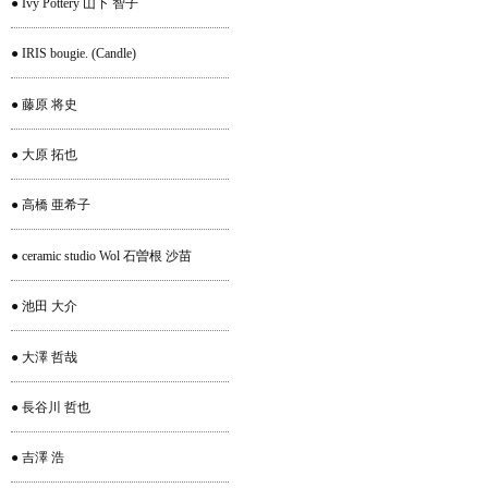
● Ivy Pottery 山下 智子
● IRIS bougie. (Candle)
● 藤原 将史
● 大原 拓也
● 高橋 亜希子
● ceramic studio Wol 石曽根 沙苗
● 池田 大介
● 大澤 哲哉
● 長谷川 哲也
● 吉澤 浩