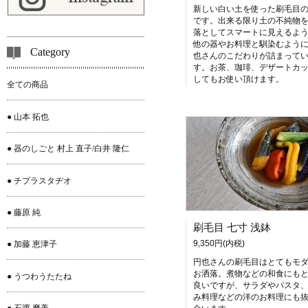
新しい白い土を使った刷毛目
です。出来る限り土の不純物
落としてスマートに見えるよ
他の器やお料理と馴染むよう
Category
也さんのこだわりが詰まって
す。お茶、珈琲、デザートカ
してもお使い頂けます。
全ての商品
● 山本 拓也
● 器のしごと 村上 直子/白井 隆仁
● チプラスタヂオ
● 藤原 純
刷毛目 七寸 浅鉢
9,350円(内税)
● 加藤 恵津子
円也さんの刷毛目はとてもモ
お洒落。煮物などの和食にも
● うつわうたたね
良いですが、サラダやパスタ
み料理などの洋のお料理にも