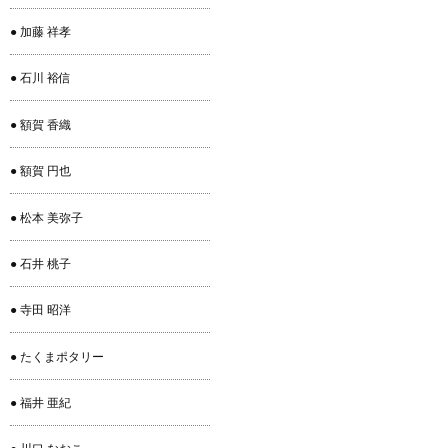
● 加藤 祥孝
● 石川 裕信
● 額賀 香織
● 額賀 円也
● 松本 美弥子
● 石井 桃子
● 寺田 昭洋
● たくまポタリー
● 福井 亜紀