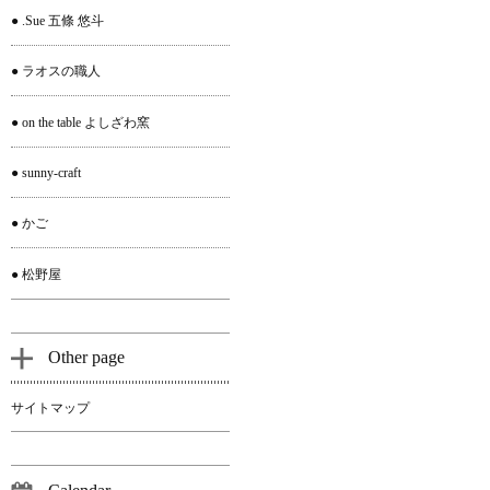
● .Sue 五條 悠斗
● ラオスの職人
● on the table よしざわ窯
● sunny-craft
● かご
● 松野屋
Other page
サイトマップ