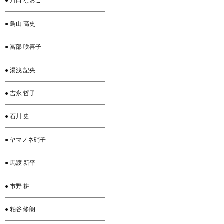
● 川口 なおこ
● 鳥山 高史
● 冨部 咲喜子
● 湯浅 記央
● 吉永 哲子
● 石川 史
● ヤマノネ硝子
● 馬渡 新平
● 市野 耕
● 粕谷 修朗