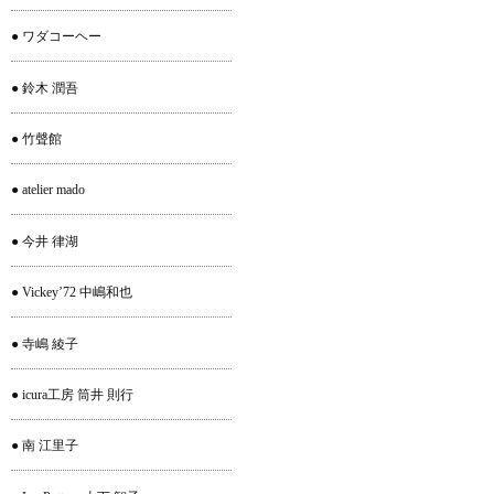
● ワダコーヘー
● 鈴木 潤吾
● 竹聲館
● atelier mado
● 今井 律湖
● Vickey’72 中嶋和也
● 寺嶋 綾子
● icura工房 筒井 則行
● 南 江里子