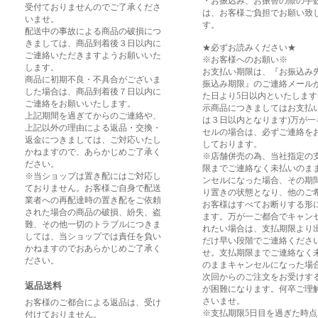
・お振込み、お振替の際の手
受付ておりませんのでご了承くださ
は、お客様ご負担でお願い致
いませ。
す。
配送中の事故による商品の破損につ
きましては、商品到着後３日以内に
★必ずお読みください★
ご連絡いただきますようお願いいた
※お客様へのお願い※
します。
お支払い期限は、『お振込み
商品に初期不良・不具合がございま
振込み期限』のご連絡メール
した場合は、商品到着後７日以内に
た日より5日以内といたします
ご連絡をお願いいたします。
示商品につきましてはお支払
上記期間を過ぎてからのご連絡や、
は３日以内となります)万が一
上記以外の理由による返品・交換・
セルの場合は、必ずご連絡を
返金につきましては、ご対応いたし
しております。
かねますので、あらかじめご了承く
※店舗併売の為、当社指定の
ださい。
限までご連絡なく未払いのま
※当ショップは置き配にはご対応し
ンセルになった場合、その期
ておりません。お客様ご自身で配送
り置きの状態となり、他のご
業者への再配達時の置き配をご依頼
お客様はすべてお断りする形
された場合の商品の破損、紛失、盗
ます。万が一ご都合でキャン
難、その他一切のトラブルにつきま
れたい場合は、支払期限より
しては、当ショップでは責任を負い
だけ早い段階でご連絡くださ
かねますのでおあらかじめご了承く
せ。支払期限までご連絡なく
ださい。
のままキャンセルになった場
次回からのご注文をお受けす
返品送料
が困難になります。何卒ご理
さいませ。
お客様のご都合による返品は、受け
※支払期限5日目を過ぎた時
付けておりません。