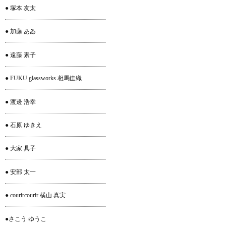
● 塚本 友太
● 加藤 あゐ
● 遠藤 素子
● FUKU glassworks 相馬佳織
● 渡邊 浩幸
● 石原 ゆきえ
● 大家 具子
● 安部 太一
● courircourir 横山 真実
●さこう ゆうこ