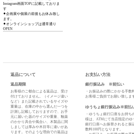
Instagram画面TOPに記載しておりま
す
⚫︎企画展や個展の前後もお休み致し
ます。
⚫︎オンラインショップは通常通り
OPEN
返品について
お支払い方法
返品期限
銀行振込み ※前払い
お客様のご都合による返品は、受け
・お振込みの際にかかる手数
付けておりません。（イメージ違い
お客様ご負担でお願い致しま
など）また記載されているサイズや
重量は、在庫の中から選んだ一つを
ゆうちょ銀行振込み※前払
計測し記載しておりますので、お手
・ゆうちょ銀行口座をお持ち
元に届いた器のサイズや重量、釉薬
様は、ATMにて当店指定のゆ
のかかり具合や風合い、木製品に関
銀行口座へお振替されると振
しましては厚みや木目等に違いがあ
数料100円となります。
ります。そのような理由での返品は